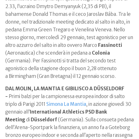
2.33, l’ucraino Dmytro Demyanyuk (2,35 di PB), il
bahamense Donald Thomas e il ceco Jaroslav Bába. Tra le
donne, nel tradizionale meeting dedicato al salto in alto, in
pedana Emma Green Tregaro e Venelina Veneva. Nello
stesso giorno, mercoledì 29 gennaio, test agonistico per un
altro azzurro del salto in alto ovvero
Marco
Fassinotti
(Aeronautica) che scenderà in pedana a
Colonia
(Germania). Per Fassinotti si tratta del secondo test
agonistico della stagione dopo il buon 2,28 ottenuto
a Birmingham
(Gran Bretagna) il 12 gennaio scorso.
DAL MOLIN, LA MANTIA E GIBILISCO A DÜSSELDORF
-
Primi balzi per la campionessa europea indoor di salto
triplo di Parigi 2011
Simona La Mantia
, in azione giovedì 30
gennaio all’
International Athletics PSD Bank
Meeting
di
Düsseldorf
(Germania). Sulla consueta pedana
dell’Arena-Sportpark la finanziera, un anno fa a Goteborg
bronzo europeo indoor e seconda all’aperto nella rassegna