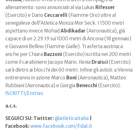
allenamento: sono annunciati al via Lukas
Rifesser
(Esercito) e Dario
Ceccarelli
(Fiamme Oro) oltre al
senegalese dell’Atletica Monza Mor Seck. I 1500 metri
aspettano invece Mohad
Abdikadar
(Aeronautica), già
capace di un 2:29.19 sui 1000 metri di Ancona (18 gennaio)
e Giovanni Bellino (Fiamme Gialle). Trasferta austriaca
anche per Chiara
Bazzoni
(Esercito) iscritta nei 200 metri
come il carabiniere Jacopo Marin. Ilenia
Draisci
(Esercito)
sarà dietro ai blocchi dei 60 metri. Infine gli astisti: a Vienna
entreranno in azione Marco
Boni
(Aeronautica), Matteo
Rubbiani (Aeronautica) e Giorgia
Benecchi
(Esercito).
ISCRITTI/Entries
a.c.s.
SEGUICI SU: Twitter:
@atleticaitalia
|
Facebook:
www.facebook.com/fidal.it