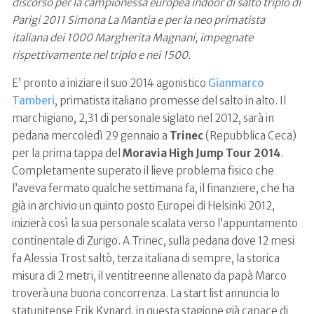
discorso per la campionessa europea indoor di salto triplo di
Parigi 2011 Simona La Mantia e per la neo primatista
italiana dei 1000 Margherita Magnani, impegnate
rispettivamente nel triplo e nei 1500.
E’ pronto a iniziare il suo 2014 agonistico
Gianmarco
Tamberi
, primatista italiano promesse del salto in alto. Il
marchigiano, 2,31 di personale siglato nel 2012, sarà in
pedana mercoledì 29 gennaio a
Trinec
(Repubblica Ceca)
per la prima tappa del
Moravia High Jump Tour 2014
.
Completamente superato il lieve problema fisico che
l’aveva fermato qualche settimana fa, il finanziere, che ha
già in archivio un quinto posto Europei di Helsinki 2012,
inizierà così la sua personale scalata verso l’appuntamento
continentale di Zurigo. A Trinec, sulla pedana dove 12 mesi
fa Alessia Trost saltò, terza italiana di sempre, la storica
misura di 2 metri, il ventitreenne allenato da papà Marco
troverà una buona concorrenza. La start list annuncia lo
statunitense Erik Kynard, in questa stagione già capace di