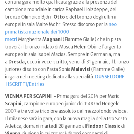
con una gara molto qualificata grazie alla presenza del
campione mondiale in carica Raphael Holzdeppe, del
bronzo Olimpico Björn
Otto
e del bronzo degli ultimi
europei in sala Malte Mohr. Stesso discorso per la
neo
primatista nazionale dei 1000
metri
Margherita
Magnani
(Fiamme Gialle) che in pista
troverà il bronzo iridato di Mosca Helen Obiri e l’argento
europeo in sala Isabel Macias. Sempre in Germania, ma
a
Dresda,
ecco invece iscritto, venerdì 31 gennaio, il bronzo
juniores di salto con l'asta Sonia
Malavisi
(Fiamme Gialle)
in gara nel meeting dedicato alla specialità.
DUSSELDORF
|
ISCRITTI/Entries
VIENNA PER SCAPINI -
Prima gara del 2014 per Mario
Scapini
, campione europeo junior dei 1500 ad Hengelo
2007 e tre volte tricolore assoluto del mezzofondo veloce.
Il milanese sarà in gara, con la nuova maglia della Pro Sesto
Atletica, domani martedì 28 gennaio all’
Indoor Classic
di
Vienna
, riunione in cui troverà diversi compagni di