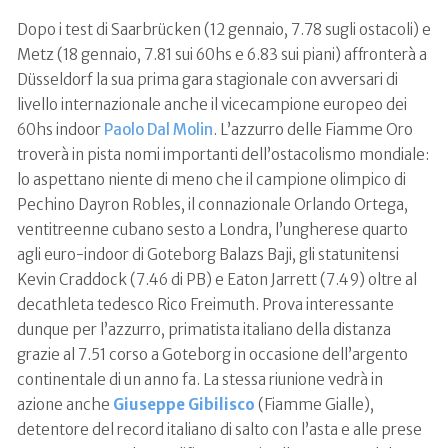
Dopo i test di Saarbrücken (12 gennaio, 7.78 sugli ostacoli) e
Metz (18 gennaio, 7.81 sui 60hs e 6.83 sui piani) affronterà a
Düsseldorf la sua prima gara stagionale con avversari di
livello internazionale anche il vicecampione europeo dei
60hs indoor
Paolo Dal Molin
. L’azzurro delle Fiamme Oro
troverà in pista nomi importanti dell’ostacolismo mondiale:
lo aspettano niente di meno che il campione olimpico di
Pechino Dayron Robles, il connazionale Orlando Ortega,
ventitreenne cubano sesto a Londra, l’ungherese quarto
agli euro-indoor di Goteborg Balazs Baji, gli statunitensi
Kevin Craddock (7.46 di PB) e Eaton Jarrett (7.49) oltre al
decathleta tedesco Rico Freimuth. Prova interessante
dunque per l’azzurro, primatista italiano della distanza
grazie al 7.51 corso a Goteborg in occasione dell’argento
continentale di un anno fa. La stessa riunione vedrà in
azione anche
Giuseppe Gibilisco
(Fiamme Gialle),
detentore del record italiano di salto con l’asta e alle prese