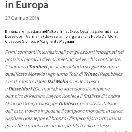
in Europa
27 Gennaio 2014
Il finanziere in pedana nell'alto a Trinec (Rep. Ceca), la palermitana a
Düsseldorf (Germania) dove saranno in gara anche Paolo Dal Molin,
Giuseppe Gibilisco e Margherita Magnani
Primi confronti internazionali per gli azzurri impegnati nei
prossimi giorni in diversi meeting nel vecchio continente:
Gianmarco
Tamberi
per il suo debutto sceglie il sempre
qualificato Moravia High Jump Tour di
Trinec
(Repubblica
Ceca), mentre Paolo
Dal Molin
scende in pista
a
Düsseldorf
(Germania): lo attendono il campione
olimpico di Pechino Dayron Robles e il finalista di Londra
Orlando Ortega. Giuseppe
Gibilisco
, primatista italiano
dell'asta, troverà in pedana il campione mondiale in carica
Raphael Holzdeppe eil bronzo Olimpico Björn Otto in una
gara che si profila con un alto profilo tecnico. Stesso