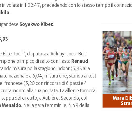
o in volata in 1:02:47, precedendo con lo stesso tempo il connaz
kila
.
l'ugandese
Soyekwo Kibet
.
5,93
 Elite Tour", disputata a Aulnay-sous-Bois
campione olimpico di salto con l'asta
Renaud
ande misura nella stagione indoor (5,93 alla
mato nazionale a 6,04, misura che, stando ai test
del francese (5,20 con rincorsa di 6 passi e 4
cretamente alla sua portata. Lavillenie tornerà
a tappa del circuito, a Aubière. Secondo, col
Mare Dib
Stra
n Menaldo.
Nella gara femminile, 4,49 della