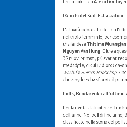
femminile, con
Afera Godfay
a 
I Giochi del Sud-Est asiatico
L'attività indoor chiude con l'ult
nel triplo femminile, per esempio
thailandese
Thitima Muangjan
Nguyen Van Hung
. Oltre a ques
35 nuovi primati, più svariati rec
medadglie, di cui 17 d'oro) davan
Washif
e
Heirich Hubbeling
. Fin
che a Sydney ha sfiorato il prima
Polls, Bondarenko all'ultimo
Per la rivista statunitense Track
dell'anno. Nel poll di fine anno
classificato nella storia del poll