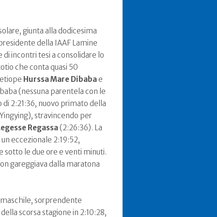
solare, giunta alla dodicesima
 presidente della IAAF Lamine
e di incontri tesi a consolidare lo
totio che conta quasi 50
'etiope
Hurssa Mare Dibaba
e
baba (nessuna parentela con le
 di 2:21:36, nuovo primato della
Yingying), stravincendo per
Legesse Regassa
(2:26:36). La
n un eccezionale 2:19:52,
sotto le due ore e venti minuti.
. Non gareggiava dalla maratona
sa maschile, sorprendente
della scorsa stagione in 2:10:28,