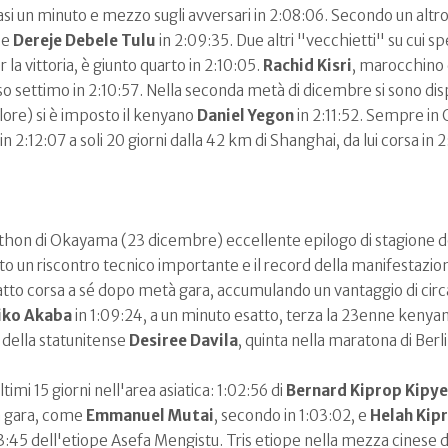
asi un minuto e mezzo sugli avversari in 2:08:06. Secondo un alt
pe
Dereje Debele Tulu
in 2:09:35. Due altri "vecchietti" su cui 
per la vittoria, è giunto quarto in 2:10:05.
Rachid Kisri
, marocchino 
o settimo in 2:10:57. Nella seconda metà di dicembre si sono di
lore) si è imposto il kenyano
Daniel Yegon
in 2:11:52. Sempre in 
in 2:12:07 a soli 20 giorni dalla 42 km di Shanghai, da lui corsa
hon di Okayama (23 dicembre) eccellente epilogo di stagione d
lto un riscontro tecnico importante e il record della manifestazio
atto corsa a sé dopo metà gara, accumulando un vantaggio di circa
iko Akaba
in 1:09:24, a un minuto esatto, terza la 23enne kenya
 della statunitense
Desiree Davila
, quinta nella maratona di Berlin
imi 15 giorni nell'area asiatica: 1:02:56 di
Bernard Kiprop Kipy
la gara, come
Emmanuel Mutai
, secondo in 1:03:02, e
Helah
Kip
3:45 dell'etiope Asefa Mengistu. Tris etiope nella mezza cinese d