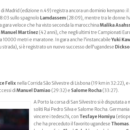
 di Madrid (edizione n.49) registra ancora un dominio kenyano: i
28:03 sullo spagnolo
Lamdassem
(28:09), mentre tra le donne ha
una gara veloce che ha visto seconda la marocchina
Malika Asahs
 Manuel Martínez
(42 anni), che negli ultimi tre Campionati Eur
 tra 10000 metri e maratone. In gara anche l'instancabile
Yuki Ka
u strada), si è registrato un nuovo successo dell'ugandese
Dickso
ce Felix
nella Corrida São Silvestre di Lisbona (19 km in 32:22), e 
ccessi di
Manuel Damiao
(29:32) e
Salome Rocha
(33:27).
A Porto la corsa di San Silvestro si è disputata a
soliti Rui Pedro Silva e Salome Rocha. Germania:
vincere i tedeschi, con
Tesfaye Homiyu
(etiope
che ha preceduto il favorito ugandese
Thomas