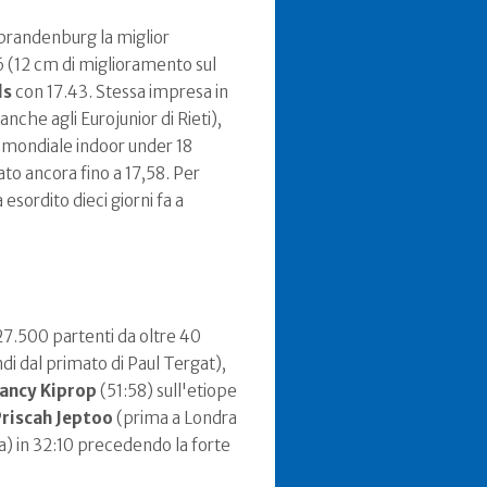
brandenburg la miglior
6 (12 cm di miglioramento sul
ls
con 17.43. Stessa impresa in
anche agli Eurojunior di Rieti),
e mondiale indoor under 18
ato ancora fino a 17,58. Per
esordito dieci giorni fa a
 27.500 partenti da oltre 40
di dal primato di Paul Tergat),
ancy Kiprop
(51:58) sull'etiope
riscah Jeptoo
(prima a Londra
a) in 32:10 precedendo la forte