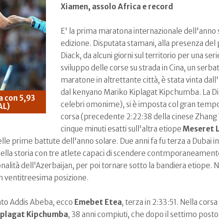
Xiamen, assolo Africa e record
E' la prima maratona internazionale dell'anno 
edizione. Disputata stamani, alla presenza del
Diack, da alcuni giorni sul territorio per una seri
sviluppo delle corse su strada in Cina, un serba
maratone in altrettante città, è stata vinta dall
dal kenyano Mariko Kiplagat Kipchumba. La Di
a con 5,93
celebri omonime), si è imposta col gran tempo
AL)
corsa (precedente 2:22:38 della cinese Zhang 
cinque minuti esatti sull'altra etiope
Meseret
le prime battute dell'anno solare. Due anni fa fu terza a Dubai i
lla storia con tre atlete capaci di scendere contmporaneamente 
ionalità dell'Azerbaijan, per poi tornare sotto la bandiera etiope
in ventitreesima posizione.
fato Addis Abeba, ecco
Emebet Etea
, terza in 2:33:51. Nella cor
iplagat Kipchumba
, 38 anni compiuti, che dopo il settimo posto 