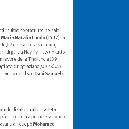
 risultati soprattutto nei salti:
a
Maria Natalia Londa
(14,17), la
 16,67 di un altro vietnamita,
orni di gare a Nay Pyi Taw (in tutto
 in favore della Thailandia (39
gliate si ringraziano
Jad Adrian
 lancio del disco
Dani Samuels
,
ndo di salto in alto, l'atleta
e più ristretto tra primo e secondo
avanti all'etiope
Mohamed