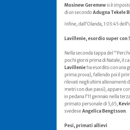
Mosinew Geremew
si è impost
di un secondo
Adugna Tekele Bi
Infine, dall'Olanda, 1:03:45 del
Lavillenie, esordio super
con 
Nella seconda tappa del "Perche
pochi giorni prima di Natale, il 
Lavillenie
ha esordito con una gr
prima prova), fallendo poi il pri
rilevati negli ultimi allenamenti 
metri con due passi), appare con
in pedana l'11 gennaio nella terz
primato personale di 5,65,
Kevi
svedese
Angelica Bengtsson
.
Pesi, primati allievi