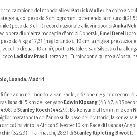
tedesco campione del mondo allievi
Patrick Muller
ha colto a Neu
ategoria, col peso da 5 chilogrammi, ottenendo la misura di 21,5
ile (peso da 3 chili) record nazionale allievi indoor di
Anika
Neh
 ad opera di un'altra medaglia d'oro di Donetsk,
Emel Dereli
(oro 
l peso da 4 kg a 17,31 (migliorando di 10 cm la miglior prestazion
 vecchio di quasi 10 anni), poi tra Natale e San Silvestro ha allung
il ceco
Ladislav Prasil
, terzo agli Euroindoor e quinto a Mosca, ha 
aolo, Luanda, Mad
rid
 di fine anno nel mondo: a San Paolo, edizione n.89 con record di
 brasiliana di 15 km del kenyano
Edwin Kipsang
(43:47, a 35 secon
4:08) e
Stanley Koech
(44:29). Bis kenyano al femminile con
N
iglior maratoneta dell'anno sulla base delle vittorie, la kenyana
P
 carica) ha vinto la African Silvester 10 km Race di Luanda (Angol
rchir
(32:23). Tra i maschi, 28:31 di
Stanley Kipleting Biwott
.