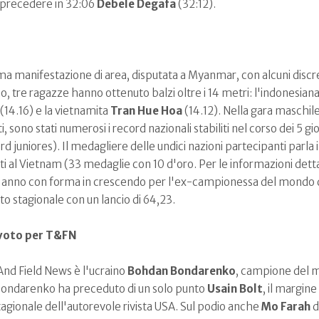
precedere in 32:06
Debele Degafa
(32:12).
ima manifestazione di area, disputata a Myanmar, con alcuni discreti
, tre ragazze hanno ottenuto balzi oltre i 14 metri: l'indonesian
(14.16) e la vietnamita
Tran Hue Hoa
(14.12). Nella gara maschile
ti, sono stati numerosi i record nazionali stabiliti nel corso dei 5 gi
ord juniores). Il medagliere delle undici nazioni partecipanti parla
ti al Vietnam (33 medaglie con 10 d'oro. Per le informazioni detta
e anno con forma in crescendo per l'ex-campionessa del mondo di
to stagionale con un lancio di 64,23.
 voto per T&FN
 And Field News è l'ucraino
Bohdan Bondarenko
, campione del mo
, Bondarenko ha preceduto di un solo punto
Usain Bolt
, il margin
 stagionale dell'autorevole rivista USA. Sul podio anche
Mo Farah
d