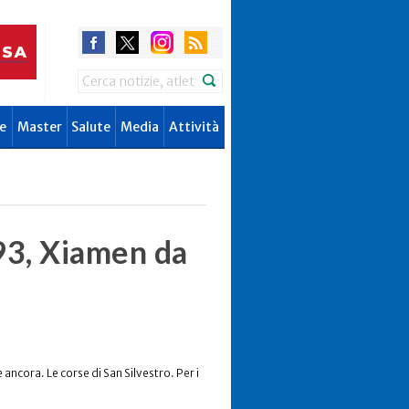
Search
e
Master
Salute
Media
Attività
93, Xiamen da
 ancora. Le corse di San Silvestro. Per i