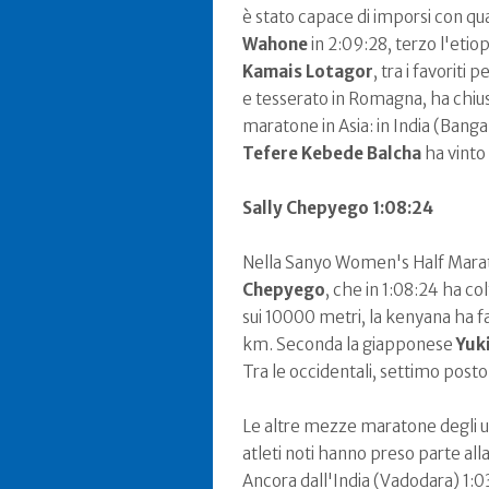
è stato capace di imporsi con qu
Wahone
in 2:09:28, terzo l'etio
Kamais Lotagor
, tra i favoriti 
e tesserato in Romagna, ha chius
maratone in Asia: in India (Banga
Tefere
Kebede Balcha
ha vinto 
Sally Chepyego 1:08:24
Nella Sanyo Women's Half Marat
Chepyego
, che in 1:08:24 ha co
sui 10000 metri, la kenyana ha f
km. Seconda la giapponese
Yuk
Tra le occidentali, settimo posto
Le altre mezze maratone degli ult
atleti noti hanno preso parte al
Ancora dall'India (Vadodara) 1:0