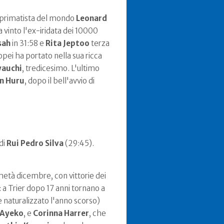
l primatista del mondo
Leonard
 vinto l'ex-iridata dei 10000
sah
in 31:58 e
Rita Jeptoo
terza
opei ha portato nella sua ricca
wauchi
, tredicesimo. L'ultimo
n Huru
, dopo il bell'avvio di
di
Rui Pedro
Silva
(29:45).
 metà dicembre, con vittorie dei
 a Trier dopo 17 anni tornano a
 naturalizzato l'anno scorso)
 Ayeko
, e
Corinna Harrer
, che