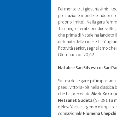
Fermento tra i giovanissimi: il 
prestazione mondiale indoor di c
proprio limite). Nella gara femmin
Turchia, reiterata per due volte,
che prima di Natale ha lanciato i
detenuta della cinese Liu Yingfan,
l'attività senior, segnaliamo che 
Olomouc con 20,62.
Natale e San Silvestro: San P
Sintesi delle gare più importanti
paesi, vittoria-bis nella classica
che ha preceduto
Mark Korir
(4
Netsanet Gudeta
(52:08). La m
e New York e argento olimpico in
connazionale
Flomena Chepchi