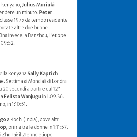
ro kenyano,
Julius Muriuki
spendere un minuto:
Peter
classe 1975 da tempo residente
sputate altre due buone
Cina invece, a Danzhou, l'etiope
 in 2:09:52.
ella kenyana
Sally Kaptich
ne. Settima ai Mondiali di Londra
 20 secondi a partire dal 12°
na
Felista Wanjugu
in 1:09.36.
o, in 1:10:51.
ego
a Kochi (India), dove altri
rop
, prima tra le donne in 1:11:57.
i Zhuhai: il 21enne etiope