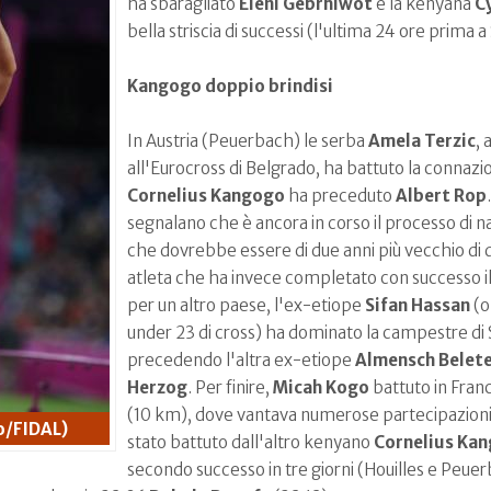
ha sbaragliato
Eleni Gebrhiwot
e la kenyana
Cy
bella striscia di successi (l'ultima 24 ore prima 
Kangogo doppio brindisi
In Austria (Peuerbach) le serba
Amela Terzic
,
all'Eurocross di Belgrado, ha battuto la connaz
Cornelius Kangogo
ha preceduto
Albert Rop
segnalano che è ancora in corso il processo di na
che dovrebbe essere di due anni più vecchio di 
atleta che ha invece completato con successo il
per un altro paese, l'ex-etiope
Sifan Hassan
(o
under 23 di cross) ha dominato la campestre di S
precedendo l'altra ex-etiope
Almensch Belet
Herzog
. Per finire,
Micah Kogo
battuto in Franc
(10 km), dove vantava numerose partecipazioni 
o/FIDAL)
stato battuto dall'altro kenyano
Cornelius Ka
secondo successo in tre giorni (Houilles e Peue