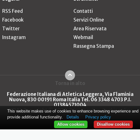
RSS Feed
Contatti
Facebook
Servizi Online
Twitter
Area Riservata
Instagram
Webmail
Rassegna Stampa
Torna in alto
Federazione Italiana di Atletica Leggera, Via Flaminia
Nuova, 830 00191 Roma Italia Tel. 06 3348 4703 P.I.
01384571004
FIDAL Copyright © 2026
Privacy policy
Cookie policy
This website makes use of cookies to enhance browsing experience and
provide additional functionality.
Details
Privacy policy
Allow cookies
Disallow cookies