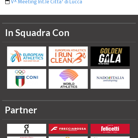
V^ Meeting Int.le Citta' di Lucca
In Squadra Con
Partner