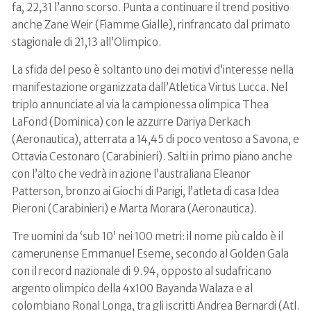
fa, 22,31 l’anno scorso. Punta a continuare il trend positivo
anche Zane Weir (Fiamme Gialle), rinfrancato dal primato
stagionale di 21,13 all’Olimpico.
La sfida del peso è soltanto uno dei motivi d’interesse nella
manifestazione organizzata dall’Atletica Virtus Lucca. Nel
triplo annunciate al via la campionessa olimpica Thea
LaFond (Dominica) con le azzurre Dariya Derkach
(Aeronautica), atterrata a 14,45 di poco ventoso a Savona, e
Ottavia Cestonaro (Carabinieri). Salti in primo piano anche
con l’alto che vedrà in azione l’australiana Eleanor
Patterson, bronzo ai Giochi di Parigi, l’atleta di casa Idea
Pieroni (Carabinieri) e Marta Morara (Aeronautica).
Tre uomini da ‘sub 10’ nei 100 metri: il nome più caldo è il
camerunense Emmanuel Eseme, secondo al Golden Gala
con il record nazionale di 9.94, opposto al sudafricano
argento olimpico della 4x100 Bayanda Walaza e al
colombiano Ronal Longa, tra gli iscritti Andrea Bernardi (Atl.