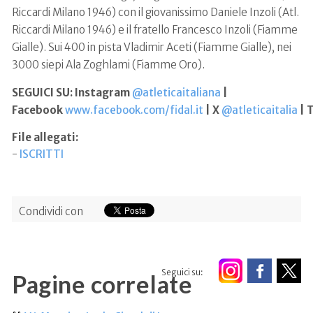
Riccardi Milano 1946) con il giovanissimo Daniele Inzoli (Atl.
Riccardi Milano 1946) e il fratello Francesco Inzoli (Fiamme
Gialle). Sui 400 in pista Vladimir Aceti (Fiamme Gialle), nei
3000 siepi Ala Zoghlami (Fiamme Oro).
SEGUICI SU: Instagram
@atleticaitaliana
|
Facebook
www.facebook.com/fidal.it
| X
@atleticaitalia
| 
File allegati:
-
ISCRITTI
Condividi con
Seguici su:
Pagine correlate