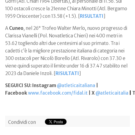
Goffi (Atl. Chiari 1964 Libertas), al personale di 11.56. Sui
100 ostacoli cresce la 21enne Chiara Minotti (Atl. Bergamo
1959 Oriocenter) con 13.58 (+1.5). [
RISULTATI
]
A
Cuneo
, nel 26° Trofeo Walter Merlo, nuovo progresso di
Clarissa Vianelli (Pol. Novatletica Chieri) nei 400 metri in
53.62 togliendo altri due centesimi al suo primato. Tra i
cadetti c’è la migliore prestazione italiana di categoria nei
300 ostacoli per Nicolò Borello (Atl. Rivarolo) con 37.30 e
viene quindi superato il limite under 16 di 37.47 stabilito nel
2023 da Daniele Inzoli. [
RISULTATI
]
SEGUICI SU: Instagram
@atleticaitaliana
|
Facebook
www.facebook.com/fidal.it
| X
@atleticaitalia
|
T
Condividi con