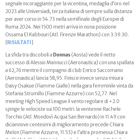
segnale incoraggiante per la vicentina, medaglia d’oro nel
2023 alle Universiadi, terza italiana di sempre sulla distanza
per aver corso in 54.73 nella semifinale degli Europei di
Roma 2024. Nei 1500 metri arriva in nona posizione
Ossama El Kabbouri (Atl. Firenze Marathon) con 3:39.30.
[
RISULTATI
]
La sfida tra discoboli a
Donnas
(Aosta) vede il netto
successo di Alessio Mannucci (Aeronautica) con una spallata
a 62,76 mentre il compagno di club Enrico Saccomano
(Aeronautica) lancia 58,95. Finisce invece senza misura
Daisy Osakue (Fiamme Gialle) nella gara femminile vinta da
Stefania Strumillo (Fiamme Azzurre) con 52,77. Nel
meeting High Speed League il vento regolare di +2.0
spinge le velociste sui 100 metri: la ventenne Rachele
Torchio (Atl. Mondovì Acqua San Bernardo) in 11.49 con
diciannove centesimi di miglioramento precede Chiara
Melon (Fiamme Azzurre, 11.53) e l’altra promessa Chiara