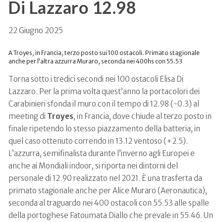
Di Lazzaro 12.98
22 Giugno 2025
A Troyes, in Francia, terzo posto sui 100 ostacoli. Primato stagionale
anche per l’altra azzurra Muraro, seconda nei 400hs con 55.53
Torna sotto i tredici secondi nei 100 ostacoli Elisa Di
Lazzaro. Per la prima volta quest’anno la portacolori dei
Carabinieri sfonda il muro con il tempo di 12.98 (-0.3) al
meeting di
Troyes
, in Francia, dove chiude al terzo posto in
finale ripetendo lo stesso piazzamento della batteria, in
quel caso ottenuto correndo in 13.12 ventoso (+2.5).
L’azzurra, semifinalista durante l’inverno agli Europei e
anche ai Mondiali indoor, si riporta nei dintorni del
personale di 12.90 realizzato nel 2021. È una trasferta da
primato stagionale anche per Alice Muraro (Aeronautica),
seconda al traguardo nei 400 ostacoli con 55.53 alle spalle
della portoghese Fatoumata Diallo che prevale in 55.46. Un