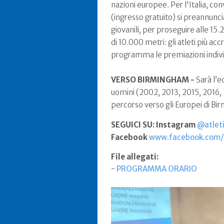
nazioni europee. Per l'Italia, co
(ingresso gratuito) si preannuncia
giovanili, per proseguire alle 15
di 10.000 metri: gli atleti più acc
programma le premiazioni individ
VERSO BIRMINGHAM -
Sarà l’e
uomini (2002, 2013, 2015, 2016,
percorso verso gli Europei di Bir
SEGUICI SU: Instagram
@atleti
Facebook
www.facebook.com/f
File allegati:
-
PROGRAMMA ORARIO