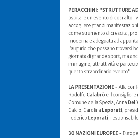
PERACCHINI: "STRUTTURE AD
ospitare un evento di così alto li
accogliere grandi manifestazioni s
come strumento di crescita, pro
moderna e adeguata ad appuntamen
l’augurio che possano trovarsi be
giornata di grande sport, ma anche
immagine, attrattività e partecip
questo straordinario evento".
LA PRESENTAZIONE -
Alla con
Rodolfo
Calabrò
e il consiglie
Comune della Spezia, Anna
Del 
Calcio, Carolina
Leporati
, presi
Federico
Leporati
, responsabil
30 NAZIONI EUROPEE -
Europea