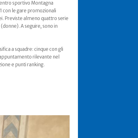
l centro sportivo Montagna
 11 con le gare promozionali
pei. Previste almeno quattro serie
20 (donne). A seguire, sono in
sifica a squadre: cinque con gli
n appuntamento rilevante nel
zione e punti ranking.