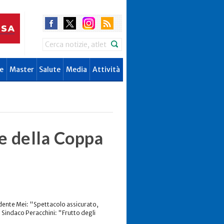
Search
e
Master
Salute
Media
Attività
ie della Coppa
dente Mei: "Spettacolo assicurato,
. Sindaco Peracchini: "Frutto degli