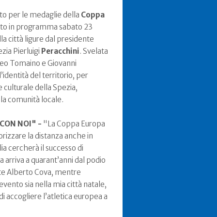
elto per le medaglie della
Coppa
nto in programma sabato 23
a città ligure dal presidente
zia Pierluigi
Peracchini
. Svelata
tteo Tomaino e Giovanni
identità del territorio, per
culturale della Spezia,
 la comunità locale.
 CON NOI" -
"La Coppa Europa
rizzare la distanza anche in
alia cercherà il successo di
 arriva a quarant’anni dal podio
nte Alberto Cova, mentre
ento sia nella mia città natale,
i accogliere l’atletica europea a