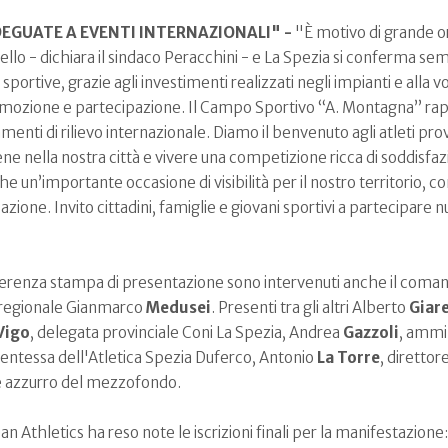
EGUATE A EVENTI INTERNAZIONALI" -
"È motivo di grande or
vello - dichiara il sindaco Peracchini - e La Spezia si conferma se
portive, grazie agli investimenti realizzati negli impianti e alla v
mozione e partecipazione. Il Campo Sportivo “A. Montagna” rap
ti di rilievo internazionale. Diamo il benvenuto agli atleti prov
ne nella nostra città e vivere una competizione ricca di soddisfazi
 un’importante occasione di visibilità per il nostro territorio, con
azione. Invito cittadini, famiglie e giovani sportivi a partecipare
ferenza stampa di presentazione sono intervenuti anche il coman
re regionale Gianmarco
Medusei
. Presenti tra gli altri Alberto
Giare
Vigo
, delegata provinciale Coni La Spezia, Andrea
Gazzoli
, ammi
dentessa dell'Atletica Spezia Duferco, Antonio
La Torre
, direttor
e azzurro del mezzofondo.
n Athletics ha reso note le iscrizioni finali per la manifestazione