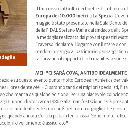
Il faro rosso sul Golfo dei Poeti è il simbolo sc
Europa dei 10.000 metri
a
La Spezia
. L'eve
maggio è stato presentato nella Sala Dante dell
della FIDAL Stefano
Mei
e dal sindaco della Spe
la medaglia realizzata dai giovani spezzini Ma
Traverso: richiama il legame con il mare e con l’
rendere omaggio al patrimonio paesaggistico e 
medaglie
rafforzando il rapporto tra la manifestazione e
MEI: "CI SARÀ COVA, ANTIBO IDEALMENTE
ezia e su questo evento punta molto European Athletics per valo
nea il presidente Mei - Ci saranno tanti dei migliori specialisti, l’It
ofeo che manca da qualche edizione. Per una piacevole coincidenza
 agli Europei di Stoccarda 1986 e alla manifestazione sarà prese
ci ma sarà idealmente con noi. È per me un orgoglio che questo ev
na quando ancora c’era la pista in terra rossa. Sono molto felice d
colo, il divertimento è assicurato".