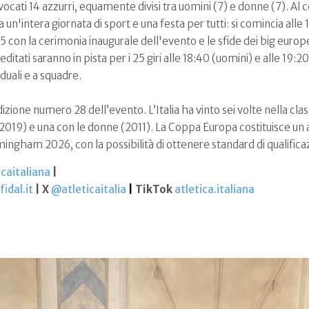
nvocati 14 azzurri, equamente divisi tra uomini (7) e donne (7). A
 un'intera giornata di sport e una festa per tutti: si comincia alle
.25 con la cerimonia inaugurale dell'evento e le sfide dei big euro
reditati saranno in pista per i 25 giri alle 18:40 (uomini) e alle 19:
uali e a squadre.
dizione numero 28 dell’evento. L’Italia ha vinto sei volte nella clas
 2019) e una con le donne (2011). La Coppa Europa costituisce u
mingham 2026, con la possibilità di ottenere standard di qualifica
caitaliana
|
idal.it
| X
@atleticaitalia
|
TikTok
atletica.italiana