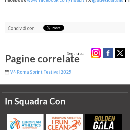
Facebook
www.facebook.com/fidal.it
| X
@atleticaitalia
|
T
Condividi con
Seguici su:
Pagine correlate
V^ Roma Sprint Festival 2025
In Squadra Con