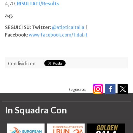
4,70.
RISULTATI/Results
a.g.
SEGUICI SU: Twitter:
@atleticaitalia
|
Facebook:
www.facebook.com/fidal.it
Condividi con
Seguici su:
In Squadra Con