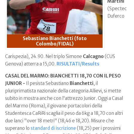
Martini
(Spectec
Duferco
Sebastiano Bianchetti (foto
Colombo/FIDAL)
Carispezia), 24.90. Nel triplo Simone
Calcagno
(CUS
Genova) atterra a 15,00.
RISULTATI/Results
CASAL DEL MARMO: BIANCHETTI 18,70 CON IL PESO
JUNIOR -
Il pesista Sebastiano
Bianchetti
, il
pluriprimatista nazionale della categoria Allievi, si mette
subito in mostra anche con l'attrezzo Junior. Oggi a Casal
del Marmo (Roma), il giovane portacolori della
Studentesca CaRiRi scaglia il peso da 6kg a 18,70 con altri
due lanci "over 18 metri" (18,46 e 18,20). Misure che
superano lo
standard di iscrizione
(18,25) per i prossimi