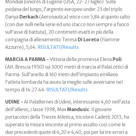
Mondiali Juniores di Eugene (USA, 22-27 luglio). Sulla
pedana del lungo, l'argento europeo under 23 del triplo
Dariya
Derkach
(Aeronautica) vince con 5,84 al quinto salto
(con due nulli nella serie ed uno stacco non sempre a fuoco
sull'asse di battuta), 20 centimetri esatti in più della
compagna di allenamento Teresa
Di Loreto
(Fiamme
Azzurre), 5,64.
RISULTATI/Results
MARCIA A PARMA -
Vittoria della promessa Elena
Poli
(Atl. Brescia 1950) sui 3000 metri di marcia al PalaLottici di
Parma. Sull'anello di 160 metri dell'impianto emiliano
l'atleta lombarda ha avuto la meglio sulle avversarie nel
tempo di 14:27.44.
RISULTATI/Results
UDINE -
Al PalaBernes di Udine, interessante 4,60 nell'asta
dell'allievo, classe 1998, Max
Mandusic
. Il giovane
portacolori della Trieste Atletica, tricolore Cadetti 2013, ha
superato la misura vincente al primo assalto così come le
due precedenti quote di 4,20 e 4,40, poi per lui tre errori a