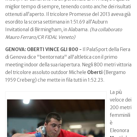
miglior tempo di sempre, tenendo conto anche dei risultati
ottenuti all’aperto. Il tricolore Promesse del 2013 aveva già
esordito la scorsa settimana in 1:51.69 all’Auburn
Invitational di Birmingham, in Alabama.
(ha collaborato
Mauro Ferraro/CR FIDAL Veneto)
GENOVA: OBERTI VINCE GLI 800 -
Il PalaSport della Fiera
di Genova dice "bentornata" all'altletica con il primo
meeting indoor della sua riapertura. Negli 800 metri vittoria
del tricolore assoluto outdoor Michele
Oberti
(Bergamo
1959 Creberg) che mette in fila tutti in 1:52.23.
La più
veloce dei
200 metri
femminili
è
Eleonora