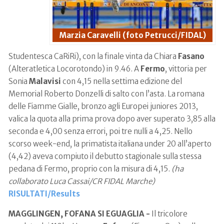
Marzia Caravelli (foto Petrucci/FIDAL)
Studentesca CaRiRi), con la finale vinta da Chiara
Fasano
(Alteratletica Locorotondo) in 9.46. A
Fermo
, vittoria per
Sonia
Malavisi
con 4,15 nella settima edizione del
Memorial Roberto Donzelli di salto con l’asta. La romana
delle Fiamme Gialle, bronzo agli Europei juniores 2013,
valica la quota alla prima prova dopo aver superato 3,85 alla
seconda e 4,00 senza errori, poi tre nulli a 4,25. Nello
scorso week-end, la primatista italiana under 20 all’aperto
(4,42) aveva compiuto il debutto stagionale sulla stessa
pedana di Fermo, proprio con la misura di 4,15.
(ha
collaborato Luca Cassai/CR FIDAL Marche)
RISULTATI/Results
MAGGLINGEN, FOFANA SI EGUAGLIA -
Il tricolore