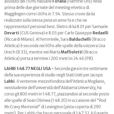
assoluto dei 110hs Hassane
Fofana
(Fiamme Oro) nella
prima delle due giornate del meeting elvetico di
Magglingen corre i 60hs in 7.94. Stesso crono da lui
realizzato sulla stessa pista un anno fa e che ne
rappresenta il personal best. Dietro di lui 8.01 per Samuele
Devarti
(CUS Genova) e 8.03 per Carlo Giuseppe
Redaelli
(Riccardi Milano). Al femminile, Sara
Balduchelli
(Bracco
Atletica) è seconda nei 60hs alle spalle della svizzera Lisa
Urech (8.33), mentre nei Marta
Maffioletti
(Bracco
Atletica) porta a termine i 200 metri in 24.46 (PB).
LAHBI 1:48.77 NEGLI USA -
Seconda gara in tre settimane
della sua esperienza di studio negli Stati Uniti per Jacopo
Lahbi
. Il ventenne mezzofondista dell'Atletica Mogliano,
neostudente dell’università dell’Alabama University, ha
corso gli 800 metri in 1:48.77, piazzandosi al secondo posto
alle spalle di Sean Obinwa (1:48.20) in occasione del "Rod
McCravy Memorial" di Lexington (pista coperta di 290
metri). Per Lahbi che ha un personale di 1:47.52, è il quarto