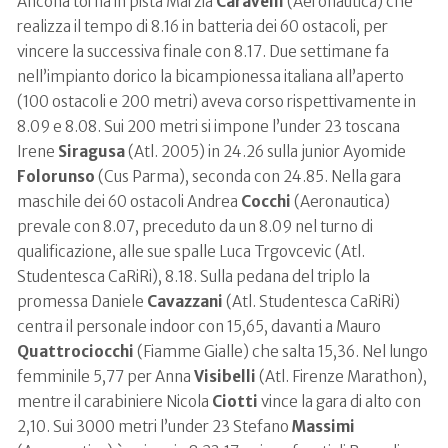
Ancona torna in pista Marzia
Caravelli
(Aeronautica) che
realizza il tempo di 8.16 in batteria dei 60 ostacoli, per
vincere la successiva finale con 8.17. Due settimane fa
nell’impianto dorico la bicampionessa italiana all’aperto
(100 ostacoli e 200 metri) aveva corso rispettivamente in
8.09 e 8.08. Sui 200 metri si impone l’under 23 toscana
Irene
Siragusa
(Atl. 2005) in 24.26 sulla junior Ayomide
Folorunso
(Cus Parma), seconda con 24.85. Nella gara
maschile dei 60 ostacoli Andrea
Cocchi
(Aeronautica)
prevale con 8.07, preceduto da un 8.09 nel turno di
qualificazione, alle sue spalle Luca Trgovcevic (Atl.
Studentesca CaRiRi), 8.18. Sulla pedana del triplo la
promessa Daniele
Cavazzani
(Atl. Studentesca CaRiRi)
centra il personale indoor con 15,65, davanti a Mauro
Quattrociocchi
(Fiamme Gialle) che salta 15,36. Nel lungo
femminile 5,77 per Anna
Visibelli
(Atl. Firenze Marathon),
mentre il carabiniere Nicola
Ciotti
vince la gara di alto con
2,10. Sui 3000 metri l’under 23 Stefano
Massimi