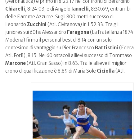
(Aeronautica) è primo in 8:23.17 nei confronti di Berardino
Chiarelli
, 8:24:03, e di Angelo
Iannelli
, 8:30.69, entrambi
delle Fiamme Azzurre. Sugli 800 metri successo di
Leonardo
Zucchini
(Atl. Civitanova) in 1:52.33. Tra gli
juniores sui 60hs Alessandro
Faragona
(La Fratellanza 1874
Modena) firma il personal best di 8.14 con un solo
centesimo di vantaggio su Pier Francesco
Battistini
(Edera
Atl. Forlì), 8.15. Nei 60 ostacoli allievi successo di Tommaso
Marcone
(Atl. Gran Sasso) in 8.63. Tra le allieve il miglior
crono di qualificazione è 8.89 di Maria Sole
Ciciolla
(Atl.