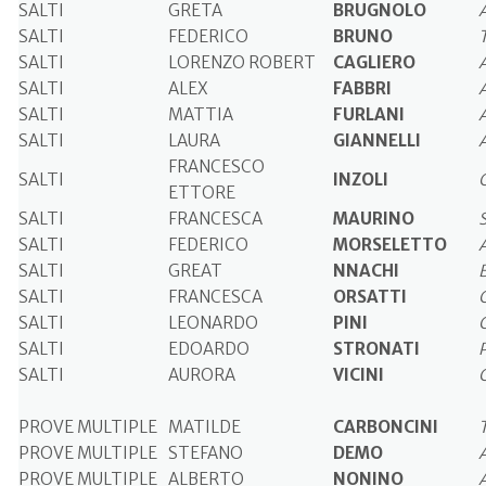
SALTI
GRETA
BRUGNOLO
SALTI
FEDERICO
BRUNO
SALTI
LORENZO ROBERT
CAGLIERO
SALTI
ALEX
FABBRI
SALTI
MATTIA
FURLANI
SALTI
LAURA
GIANNELLI
FRANCESCO
SALTI
INZOLI
ETTORE
SALTI
FRANCESCA
MAURINO
SALTI
FEDERICO
MORSELETTO
SALTI
GREAT
NNACHI
SALTI
FRANCESCA
ORSATTI
SALTI
LEONARDO
PINI
SALTI
EDOARDO
STRONATI
SALTI
AURORA
VICINI
PROVE MULTIPLE
MATILDE
CARBONCINI
PROVE MULTIPLE
STEFANO
DEMO
PROVE MULTIPLE
ALBERTO
NONINO