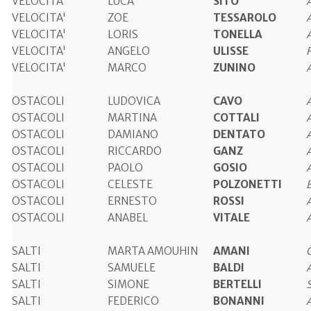
VELOCITA'
LUCA
SITO
VELOCITA'
ZOE
TESSAROLO
VELOCITA'
LORIS
TONELLA
VELOCITA'
ANGELO
ULISSE
VELOCITA'
MARCO
ZUNINO
OSTACOLI
LUDOVICA
CAVO
OSTACOLI
MARTINA
COTTALI
OSTACOLI
DAMIANO
DENTATO
OSTACOLI
RICCARDO
GANZ
OSTACOLI
PAOLO
GOSIO
OSTACOLI
CELESTE
POLZONETTI
OSTACOLI
ERNESTO
ROSSI
OSTACOLI
ANABEL
VITALE
SALTI
MARTA AMOUHIN
AMANI
SALTI
SAMUELE
BALDI
SALTI
SIMONE
BERTELLI
SALTI
FEDERICO
BONANNI