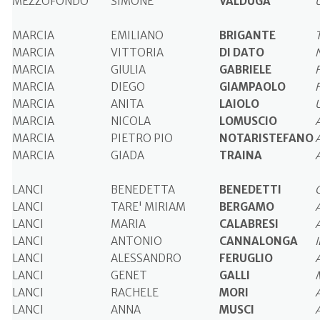
MEZZOFONDO
SIMONE
VALDUGA
MARCIA
EMILIANO
BRIGANTE
MARCIA
VITTORIA
DI DATO
MARCIA
GIULIA
GABRIELE
MARCIA
DIEGO
GIAMPAOLO
MARCIA
ANITA
LAIOLO
MARCIA
NICOLA
LOMUSCIO
MARCIA
PIETRO PIO
NOTARISTEFANO
MARCIA
GIADA
TRAINA
LANCI
BENEDETTA
BENEDETTI
LANCI
TARE' MIRIAM
BERGAMO
LANCI
MARIA
CALABRESI
LANCI
ANTONIO
CANNALONGA
LANCI
ALESSANDRO
FERUGLIO
LANCI
GENET
GALLI
LANCI
RACHELE
MORI
LANCI
ANNA
MUSCI