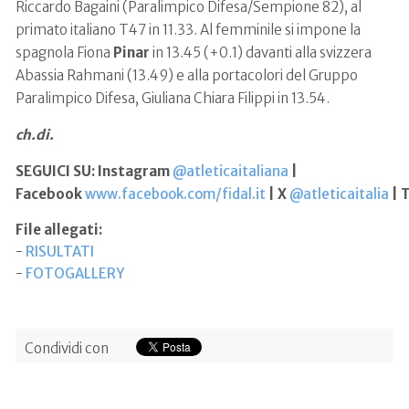
Riccardo Bagaini (Paralimpico Difesa/Sempione 82), al
primato italiano T47 in 11.33. Al femminile si impone la
spagnola Fiona
Pinar
in 13.45 (+0.1) davanti alla svizzera
Abassia Rahmani (13.49) e alla portacolori del Gruppo
Paralimpico Difesa, Giuliana Chiara Filippi in 13.54.
ch.di.
SEGUICI SU: Instagram
@atleticaitaliana
|
Facebook
www.facebook.com/fidal.it
| X
@atleticaitalia
| 
File allegati:
-
RISULTATI
-
FOTOGALLERY
Condividi con