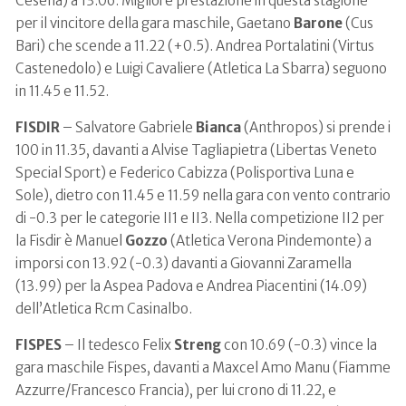
Cesena) a 13.06. Migliore prestazione in questa stagione
per il vincitore della gara maschile, Gaetano
Barone
(Cus
Bari) che scende a 11.22 (+0.5). Andrea Portalatini (Virtus
Castenedolo) e Luigi Cavaliere (Atletica La Sbarra) seguono
in 11.45 e 11.52.
FISDIR
– Salvatore Gabriele
Bianca
(Anthropos) si prende i
100 in 11.35, davanti a Alvise Tagliapietra (Libertas Veneto
Special Sport) e Federico Cabizza (Polisportiva Luna e
Sole), dietro con 11.45 e 11.59 nella gara con vento contrario
di -0.3 per le categorie II1 e II3. Nella competizione II2 per
la Fisdir è Manuel
Gozzo
(Atletica Verona Pindemonte) a
imporsi con 13.92 (-0.3) davanti a Giovanni Zaramella
(13.99) per la Aspea Padova e Andrea Piacentini (14.09)
dell’Atletica Rcm Casinalbo.
FISPES
– Il tedesco Felix
Streng
con 10.69 (-0.3) vince la
gara maschile Fispes, davanti a Maxcel Amo Manu (Fiamme
Azzurre/Francesco Francia), per lui crono di 11.22, e