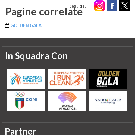
Seguici su:
Pagine correlate
GOLDEN GALA
In Squadra Con
Partner