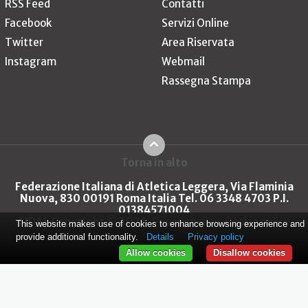
RSS Feed
Contatti
Facebook
Servizi Online
Twitter
Area Riservata
Instagram
Webmail
Rassegna Stampa
Torna in alto
Federazione Italiana di Atletica Leggera, Via Flaminia
Nuova, 830 00191 Roma Italia Tel. 06 3348 4703 P.I.
01384571004
FIDAL Copyright © 2026
Privacy policy
Cookie policy
This website makes use of cookies to enhance browsing experience and
provide additional functionality.
Details
Privacy policy
Allow cookies
Disallow cookies