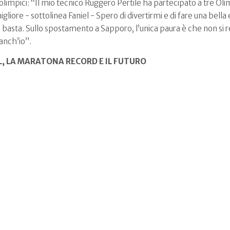
 olimpici: “Il mio tecnico Ruggero Pertile ha partecipato a tre O
liore - sottolinea Faniel - Spero di divertirmi e di fare una bell
asta. Sullo spostamento a Sapporo, l’unica paura è che non si resp
 anch’io”.
L, LA MARATONA RECORD E IL FUTURO