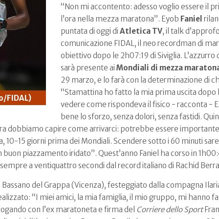
“Non mi accontento: adesso voglio essere il p
l’ora nella mezza maratona”. Eyob
Faniel
rilan
puntata di oggi di
Atletica TV
, il talk d’appro
comunicazione FIDAL, il neo recordman di marat
obiettivo dopo le 2h07:19 di Siviglia. L’azzur
sarà presente ai
Mondiali di mezza maraton
29 marzo, e lo farà con la determinazione di c
“Stamattina ho fatto la mia prima uscita dopo
o/FIDAL)
vedere come rispondeva il fisico - racconta - 
bene lo sforzo, senza dolori, senza fastidi. Quin
. Ora dobbiamo capire come arrivarci: potrebbe essere importante 
 10-15 giorni prima dei Mondiali. Scendere sotto i 60 minuti sare
n buon piazzamento iridato”.
Quest’anno Faniel ha corso in 1h00
o di sempre a ventiquattro secondi dal record italiano di Rachid Ber
 Bassano del Grappa (Vicenza), festeggiato dalla compagna Ilaria e
izzato: “I miei amici, la mia famiglia, il mio gruppo, mi hanno fat
ialogando con l’ex maratoneta e firma del
Corriere dello Sport
Fra