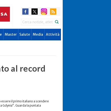
Search
e
Master
Salute
Media
Attività
nto al record
 essere il primo italiano a scendere
zo a Gdynia”. Guarda la puntata