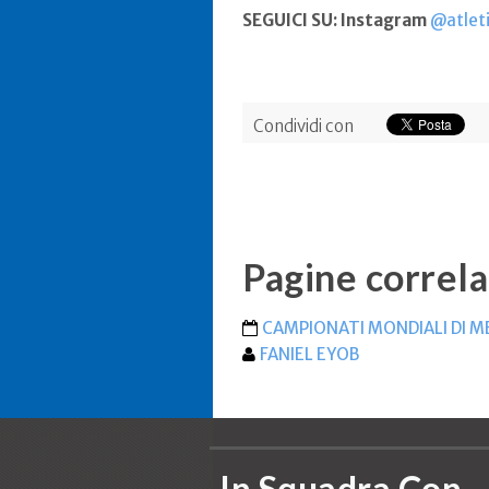
SEGUICI SU: Instagram
@atleti
Condividi con
Pagine correla
CAMPIONATI MONDIALI DI 
FANIEL EYOB
In Squadra Con