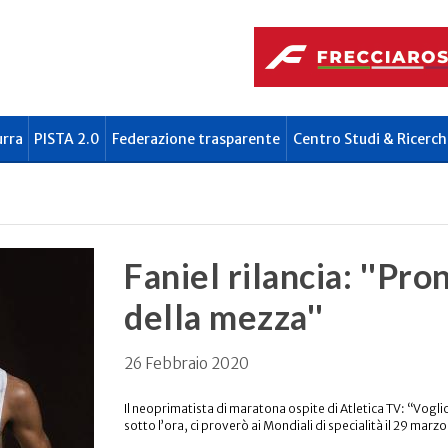
urra
PISTA 2.0
Federazione trasparente
Centro Studi & Ricerch
Faniel rilancia: ''Pro
della mezza''
26 Febbraio 2020
Il neoprimatista di maratona ospite di Atletica TV: “Voglio
sotto l’ora, ci proverò ai Mondiali di specialità il 29 mar