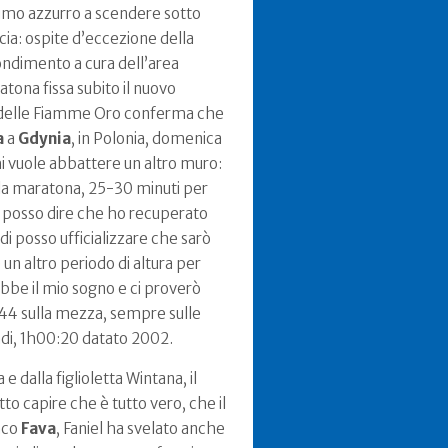
rimo azzurro a scendere sotto
cia: ospite d’eccezione della
fondimento a cura dell’area
ona fissa subito il nuovo
ro delle Fiamme Oro conferma che
a
a
Gdynia
, in Polonia, domenica
hi vuole abbattere un altro muro:
 la maratona, 25-30 minuti per
E posso dire che ho recuperato
di posso ufficializzare che sarò
un altro periodo di altura per
bbe il mio sogno e ci proverò
:44 sulla mezza, sempre sulle
radi, 1h00:20 datato 2002.
 dalla figlioletta Wintana, il
to capire che è tutto vero, che il
nco
Fava
, Faniel ha svelato anche