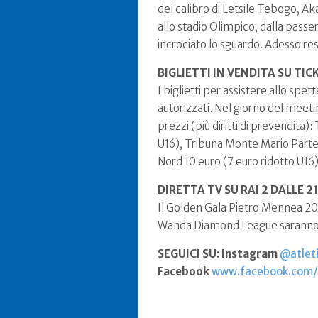
del calibro di Letsile Tebogo, A
allo stadio Olimpico, dalla passer
incrociato lo sguardo. Adesso rest
BIGLIETTI IN VENDITA SU T
I biglietti per assistere allo sp
autorizzati. Nel giorno del meeti
prezzi (più diritti di prevendita)
U16), Tribuna Monte Mario Parten
Nord 10 euro (7 euro ridotto U16)
DIRETTA TV SU RAI 2 DALLE 21
Il Golden Gala Pietro Mennea 2026
Wanda Diamond League saranno t
SEGUICI SU: Instagram
@atleti
Facebook
www.facebook.com/f