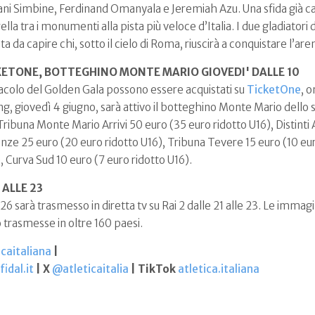
kani Simbine, Ferdinand Omanyala e Jeremiah Azu. Una sfida già cal
ella tra i monumenti alla pista più veloce d’Italia. I due gladiatori
a da capire chi, sotto il cielo di Roma, riuscirà a conquistare l’ar
ICKETONE, BOTTEGHINO MONTE MARIO GIOVEDI' DALLE 10
ettacolo del Golden Gala possono essere acquistati su
TicketOne
, o
ng, giovedì 4 giugno, sarà attivo il botteghino Monte Mario dello s
: Tribuna Monte Mario Arrivi 50 euro (35 euro ridotto U16), Distinti 
ze 25 euro (20 euro ridotto U16), Tribuna Tevere 15 euro (10 euro 
, Curva Sud 10 euro (7 euro ridotto U16).
 ALLE 23
 sarà trasmesso in diretta tv su Rai 2 dalle 21 alle 23. Le immagin
rasmesse in oltre 160 paesi.
caitaliana
|
idal.it
| X
@atleticaitalia
| TikTok
atletica.italiana