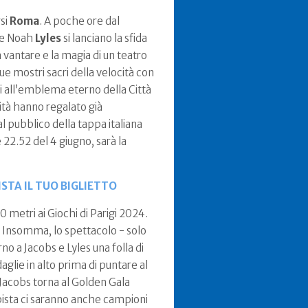
rsi
Roma
. A poche ore dal
e Noah
Lyles
si lanciano la sfida
a vantare e la magia di un teatro
ue mostri sacri della velocità con
ti all’emblema eterno della Città
cità hanno regalato già
 pubblico della tappa italiana
22.52 del 4 giugno, sarà la
STA IL TUO BIGLIETTO
 metri ai Giochi di Parigi 2024.
0. Insomma, lo spettacolo - solo
rno a Jacobs e Lyles una folla di
daglie in alto prima di puntare al
l Jacobs torna al Golden Gala
pista ci saranno anche campioni