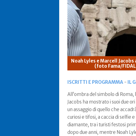
Noah Lyles e Marcell Jacobs 
(foto Fama/FIDAL
ISCRITTI E PROGRAMMA
-
IL 
All’ombra del simbolo di Roma, lo
Jacobs ha mostrato i suoi due ori
un assaggio di quello che accadrà 
curiosi e tifosi, a caccia di selfi
diamante, tra i turisti festosi p
dopo due anni, mentre Noah Lyles