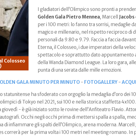
I gladiatori dell’Olimpico sono pronti a prende
Golden Gala Pietro Mennea
, Marcell
Jacobs
per i 100 metri: lo fanno tra sorrisi, medaglie d
magico e millenario, nel rispetto reciproco di d
personali da 9.80 e 9.79. Faccia a faccia davan
Eterna, il Colosseo, i due imperatori della velo
spettacolo e soprattutto dato appuntamento al
al Colosseo
della Wanda Diamond League. La loro gara, alle 
)
punta di una serata dalle mille emozioni.
GOLDEN GALA MINUTO PER MINUTO
-
FOTOGALLERY
-
ACQUI
 statunitense ha sfoderato con orgoglio la medaglia d’oro dei 100
 olimpici di Tokyo nel 2021, sui 100 e nella storica staffetta 4x10
giovedì - è già iniziato sotto le rovine dell’Anfiteatro Flavio. Atto
e e autografi. Occhi negli occhi prima di mettersi spalla a spalla, me
rima di infiammare gli spalti dell’Olimpico, arena moderna. Marcel
 correrà per la prima volta i 100 metri nel meeting romano. In 