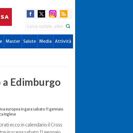
Search
e
Master
Salute
Media
Attività
o a Edimburgo
tiva europea in gara sabato 11 gennaio
ca Inglese
rati ecco in calendario il Cross
tre in scena sabato 11 gennaio