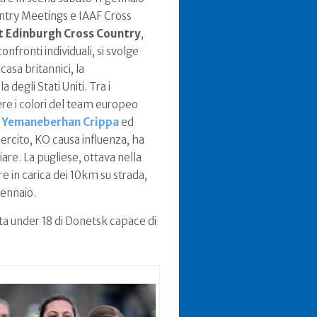
untry Meetings e IAAF Cross
t Edinburgh Cross Country
,
nfronti individuali, si svolge
casa britannici, la
degli Stati Uniti. Tra i
ere i colori del team europeo
,
Yemaneberhan
Crippa
ed
sercito, KO causa influenza, ha
are. La pugliese, ottava nella
e in carica dei 10km su strada,
gennaio.
ata under 18 di Donetsk capace di