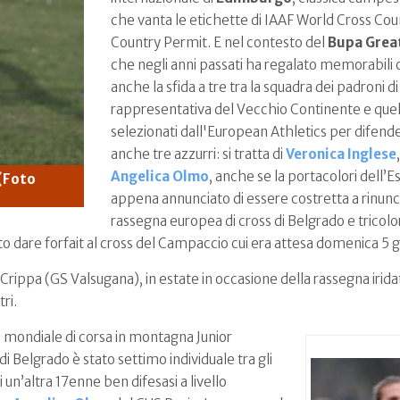
che vanta le etichette di IAAF World Cross Co
Country Permit. E nel contesto del
Bupa Grea
che negli anni passati ha regalato memorabili co
anche la sfida a tre tra la squadra dei padroni di 
rappresentativa del Vecchio Continente e quella 
selezionati dall'European Athletics per difend
anche tre azzurri: si tratta di
Veronica
Inglese
Angelica Olmo
, anche se la portacolori dell’E
(Foto
appena annunciato di essere costretta a rinunci
rassegna europea di cross di Belgrado e tricolor
o dare forfait al cross del Campaccio cui era attesa domenica 5 
 Crippa (GS Valsugana), in estate in occasione della rassegna irid
ri.
e mondiale di corsa in montagna Junior
i Belgrado è stato settimo individuale tra gli
 un’altra 17enne ben difesasi a livello