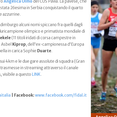
ero
Angelica Olmo
del CUS Pavia. La pavese, che
, è stata 26esima in Serbia conquistando il quarto
e azzurrine.
Edimburgo alcuni nomi spiccano fra quelli dagli
pluricampione olimpico e primatista mondiale di
ekele
(11 titoli iridati di corsa campestre in
o Asbel
Kiprop
, dell'ex-campionessa d'Europa
uella in carica Sophie
Duarte
.
sui 4km e le due gare assolute di squadra (Gran
rasmesse in streaming attraverso il canale
 visibile a questo
LINK
.
italia
| Facebook:
www.facebook.com/fidal.it