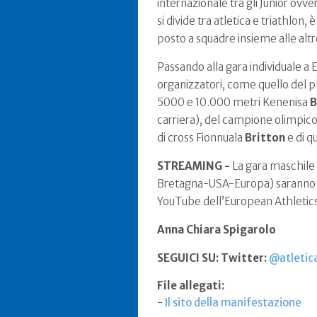
internazionale tra gli Junior ovv
si divide tra atletica e triathlon
posto a squadre insieme alle altr
Passando alla gara individuale a 
organizzatori, come quello del 
5000 e 10.000 metri Kenenisa
B
carriera), del campione olimpic
di cross Fionnuala
Britton
e di q
STREAMING -
La gara maschile 
Bretagna-USA-Europa) saranno t
YouTube dell’European Athletics,
Anna Chiara Spigarolo
SEGUICI SU: Twitter:
@atletica
File allegati:
-
Il sito della manifestazione