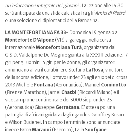
un'educazione integrale dei giovani
’. La lezione alle 14.30
sarà anticipata da una sfida calcistica fra gli ‘
Amici di Pietro
’
e una selezione di diplomatici della Farnesina.
LA MONTEFORTIANA FA 33-
Domenica 19 gennaio a
Monteforte D'Alpone
(VR) si gareggia nella corsa
internazionale
Montefortiana Turà
, organizzata dal
G.S.D. Valdalpone De Megni e giunta alla XXXIII edizione. 7
giri per gli uomini, 4 giri per le donne, gli organizzatori
annunciano al via il carabiniere Stefano
La Rosa
, vincitore
della scorsa edizione, l’ottavo under 23 agli eruopei di cross
2013 Michele
Fontana
(Aeronautica), Manuel
Cominotto
(Firenze Marathon), Jamel
Chatbi
(Riccardi Milano) e il
vicecampione continentale dei 3000 siepi under 23
(Aeronautica) Giuseppe
Gerratana
. E’ attesa poi una
pattuglia di africani guidata dagli ugandesi Geoffrey Kusuro
e Wilson Busienei. In campo femminile sono annunciate
invece Fatna
Maraoui
(Esercito), Laila
Soufyane