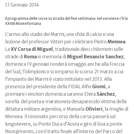
17 Gennaio 2014
Il programma delle corse su strada del fine settimana: nel veronese c’è la
XXXIII Montefortiana
L'arrivo allo stadio dei Marmi, una sfida di calcio e una
lezione del professor Vittori per celebrare Pietro
Mennea
.
La
XV Corsa di Miguel
, tradizionale dieci chilometri sulle
strade di
Roma
in memoria di
Miguel Benancio Sanchez
,
domenica 19 gennaio renderà omaggio anche alla Freccia
del Sud, l’olimpionico scomparso lo scorso 21 marzo a cui
l'impianto dei Marmi è stato intitolato nel 2013. Alla
presenza del presidente della FIDAL Alfio
Giomi
, a
premiare i vincitori domenica saranno Elvira
Sánchez
,
sorella del poeta e maratoneta desaparecido vittima della
dittatura militare argentina, e Manuela
Olivieri
, la moglie di
Mennea. Il rinnovato percorso della corsa passerà sul
lungotevere, su Ponte Duca d’Aosta e giro di boa a ponte
Risorgimento, con il tratto finale all’interno del Parco del