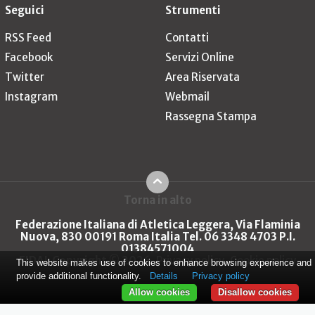
Seguici
Strumenti
RSS Feed
Contatti
Facebook
Servizi Online
Twitter
Area Riservata
Instagram
Webmail
Rassegna Stampa
Torna in alto
Federazione Italiana di Atletica Leggera, Via Flaminia
Nuova, 830 00191 Roma Italia Tel. 06 3348 4703 P.I.
01384571004
FIDAL Copyright © 2026
Privacy policy
Cookie policy
This website makes use of cookies to enhance browsing experience and
provide additional functionality.
Details
Privacy policy
Allow cookies
Disallow cookies