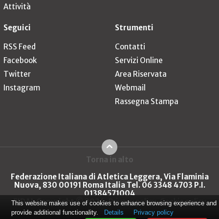
Attività
Seguici
Strumenti
RSS Feed
Contatti
Facebook
Servizi Online
Twitter
Area Riservata
Instagram
Webmail
Rassegna Stampa
Torna in alto
Federazione Italiana di Atletica Leggera, Via Flaminia
Nuova, 830 00191 Roma Italia Tel. 06 3348 4703 P.I.
01384571004
FIDAL Copyright © 2026
Privacy policy
Cookie policy
This website makes use of cookies to enhance browsing experience and
provide additional functionality.
Details
Privacy policy