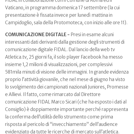
FIDAL in collaborazione con il Comune di Roma ed il
Vaticano, in programma domenica 17 settembre (la cui
presentazione è fissata invece per lunedì mattina in
Campidoglio, sala della Protomoteca, con inizio alle ore 11).
COMUNICAZIONE DIGITALE -
Presi in esame alcuni
interessanti dati derivanti dalla gestione degli strumenti di
comunicazione digitale FIDAL. Dal lancio della web tv
Atletica.tv, 25 giorni fa, il solo player Facebook ha messo
insieme 1,2 milioni di visualizzazioni, per complessivi
581mila minuti di visione delle immagini. In grande evidenza
proprio l’attività giovanile, che nel mese di giugno ha visto
lo svolgimento dei campionati nazionali Juniores, Promesse
e Allievi. Il fatto, come rimarcato dal Direttore
comunicazione FIDAL Marco Sicari (che ha esposto i dati al
Consiglio) è doppiamente importante perché rappresenta
la conferma dell’utilità dello strumento come prima
risposta al pericolo di “invecchiamento” dell’audience
evidenziato da tutte le ricerche di mercato sull’atletica.