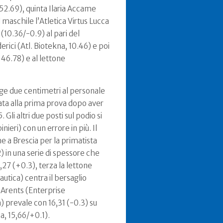
52.69), quinta Ilaria Accame
l maschile l’Atletica Virtus Lucca
 (10.36/-0.9) al pari del
ici (Atl. Biotekna, 10.46) e poi
46.78) e al lettone
ge due centimetri al personale
zzata alla prima prova dopo aver
Gli altri due posti sul podio si
ieri) con un errore in più. Il
 a Brescia per la primatista
2) in una serie di spessore che
27 (+0.3), terza la lettone
utica) centra il bersaglio
s Arents (Enterprise
 prevale con 16,31 (-0.3) su
a, 15,66/+0.1).