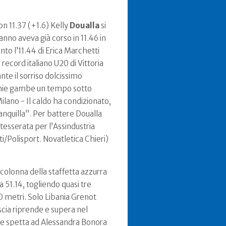
on 11.37 (+1.6) Kelly
Doualla
si
 anno aveva già corso in 11.46 in
to l’11.44 di Erica Marchetti
record italiano U20 di Vittoria
nte il sorriso dolcissimo
e mie gambe un tempo sotto
ilano - Il caldo ha condizionato,
anquilla”. Per battere Doualla
 tesserata per l’Assindustria
i/Polisport. Novatletica Chieri)
 colonna della staffetta azzurra
 51.14, togliendo quasi tre
00 metri. Solo Libania Grenot
escia riprende e supera nel
 che spetta ad Alessandra Bonora