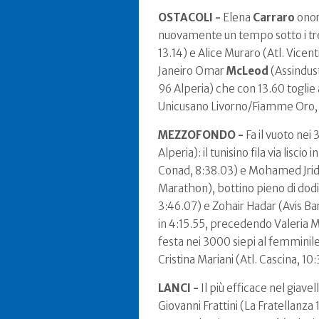
OSTACOLI -
Elena
Carraro
onora
nuovamente un tempo sotto i tred
13.14) e Alice Muraro (Atl. Vicen
Janeiro Omar
McLeod
(Assindust
96 Alperia) che con 13.60 toglie a
Unicusano Livorno/Fiamme Oro, 13
MEZZOFONDO -
Fa il vuoto nei
Alperia): il tunisino fila via lis
Conad, 8:38.03) e Mohamed Jridi
Marathon), bottino pieno di dodi
3:46.07) e Zohair Hadar (Avis Ba
in 4:15.55, precedendo Valeria Mi
festa nei 3000 siepi al femminile
Cristina Mariani (Atl. Cascina, 10
LANCI -
Il più efficace nel giav
Giovanni Frattini (La Fratellanz