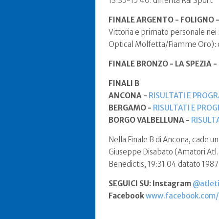
13.35-15.40: differita Rai Sport
FINALE ARGENTO - FOLIGNO 
Vittoria e primato personale ne
Optical Molfetta/Fiamme Oro): con
FINALE BRONZO - LA SPEZIA -
FINALI B
ANCONA -
RISULTATI E PROG
BERGAMO -
RISULTATI E PRO
BORGO VALBELLUNA -
RISULT
Nella Finale B di Ancona, cade un
Giuseppe Disabato (Amatori Atl.
Benedictis, 19:31.04 datato 1987
SEGUICI SU: Instagram
@atleti
Facebook
www.facebook.com/f