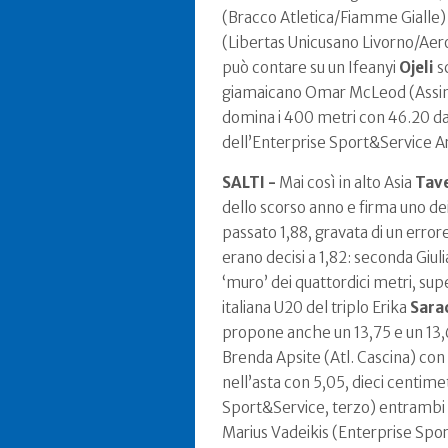
(Bracco Atletica/Fiamme Gialle) 
(Libertas Unicusano Livorno/Aerona
può contare su un Ifeanyi
Ojeli
sc
giamaicano Omar McLeod (Assindus
domina i 400 metri con 46.20 da
dell’Enterprise Sport&Service Ar
SALTI -
Mai così in alto Asia
Tave
dello scorso anno e firma uno dei 
passato 1,88, gravata di un errore
erano decisi a 1,82: seconda Giuli
‘muro’ dei quattordici metri, su
italiana U20 del triplo Erika
Sara
propone anche un 13,75 e un 13,6
Brenda Apsite (Atl. Cascina) con
nell’asta con 5,05, dieci centime
Sport&Service, terzo) entrambi a
Marius Vadeikis (Enterprise Spor