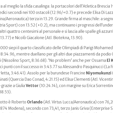
 al meglio la sfida casalinga: la portacolori dell’Atletica Bresci
ici secondi nei 100 ostacoli (12.96/+0.7) e precede Elisa Di Laz
tina/Aeronautica) terza in 13.29. Grande firma al maschile: a segn
ria Sport) con 13.52 (+0.2), ma continuano i progressi dell’under
ltri quattro centesimi al personale e si lascia alle spalle gli azzu
.77) e Nicolò Giacalone (Atl. Biotekna, 13.90).
 3000 siepi il quarto classificato delle Olimpiadi di Parigi Mohame
cio in 8:34.96, mentre duellano per gli altri due piazzamenti da pod
 (Nissolino Sport, 8:36.68). ‘No problem’ anche per Ossama
El 
ci punti con il successo in 3:43.77 su Alessandro Pasquinucci (La
rletta, 3:46.41). Assolo per la burundese Francine
Niyomukunzi
nati (Quercia Dao Conad, 4:21.15) ed Elisa Clementi (Atl. Vicentin
 grazie a Giulia
Vettor
(10:24.14), con margine su Erica Sorrentin
:38.53).
ellotto è Roberto
Orlando
(Atl. Virtus Lucca/Aeronautica) con 76,2
a 1874 Modena), secondo con 73,41, terzo Janis Griva (Enterprise 