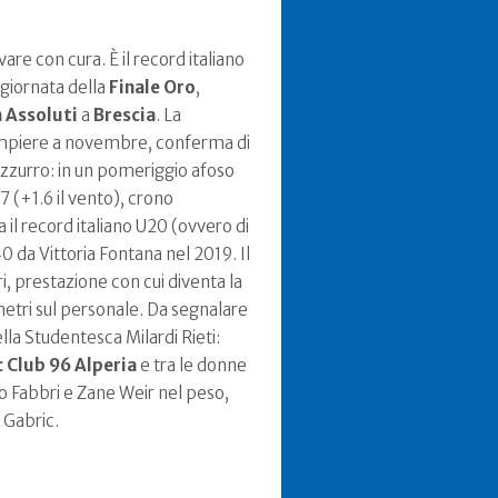
re con cura. È il record italiano
 giornata della
Finale Oro
,
à Assoluti
a
Brescia
. La
ompiere a novembre, conferma di
azzurro: in un pomeriggio afoso
7 (+1.6 il vento), crono
 il record italiano U20 (ovvero di
40 da Vittoria Fontana nel 2019. Il
, prestazione con cui diventa la
metri sul personale. Da segnalare
lla Studentesca Milardi Rieti:
c Club 96 Alperia
e tra le donne
do Fabbri e Zane Weir nel peso,
 Gabric.