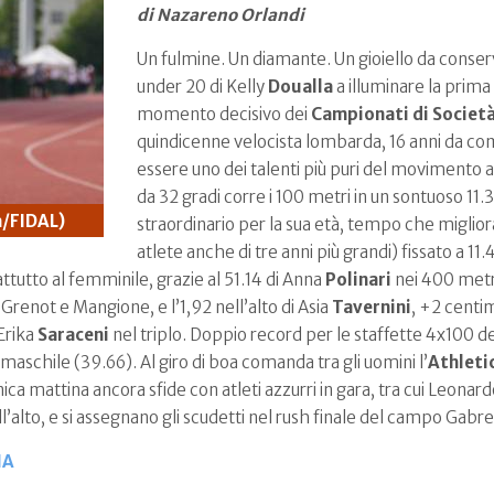
di Nazareno Orlandi
Un fulmine. Un diamante. Un gioiello da conserva
under 20 di Kelly
Doualla
a illuminare la prima
momento decisivo dei
Campionati di Societ
quindicenne velocista lombarda, 16 anni da c
essere uno dei talenti più puri del movimento 
da 32 gradi corre i 100 metri in un sontuoso 11.3
a/FIDAL)
straordinario per la sua età, tempo che migliora
atlete anche di tre anni più grandi) fissato a 11.
prattutto al femminile, grazie al 51.14 di Anna
Polinari
nei 400 metri
a Grenot e Mangione, e l’1,92 nell’alto di Asia
Tavernini
, +2 centi
 Erika
Saraceni
nel triplo. Doppio record per le staffette 4x100 de
maschile (39.66). Al giro di boa comanda tra gli uomini l’
Athleti
ca mattina ancora sfide con atleti azzurri in gara, tra cui Leonar
ll’alto, e si assegnano gli scudetti nel rush finale del campo Gabre
IA