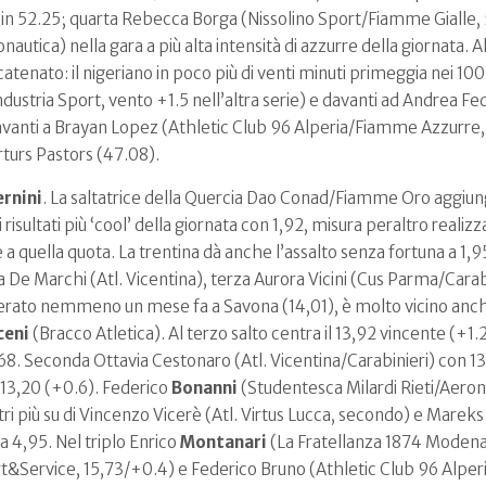
in 52.25; quarta Rebecca Borga (Nissolino Sport/Fiamme Gialle, 
utica) nella gara a più alta intensità di azzurre della giornata. A
atenato: il nigeriano in poco più di venti minuti primeggia nei 100
tria Sport, vento +1.5 nell’altra serie) e davanti ad Andrea Feder
vanti a Brayan Lopez (Athletic Club 96 Alperia/Fiamme Azzurre, 
turs Pastors (47.08).
rnini
. La saltatrice della Quercia Dao Conad/Fiamme Oro aggiun
risultati più ‘cool’ della giornata con 1,92, misura peraltro reali
 a quella quota. La trentina dà anche l’assalto senza fortuna a 1,95. 
a De Marchi (Atl. Vicentina), terza Aurora Vicini (Cus Parma/Carabin
perato nemmeno un mese fa a Savona (14,01), è molto vicino anche
ceni
(Bracco Atletica). Al terzo salto centra il 13,92 vincente (+1.
8. Seconda Ottavia Cestonaro (Atl. Vicentina/Carabinieri) con 13,
 13,20 (+0.6). Federico
Bonanni
(Studentesca Milardi Rieti/Aerona
tri più su di Vincenzo Vicerè (Atl. Virtus Lucca, secondo) e Marek
 4,95. Nel triplo Enrico
Montanari
(La Fratellanza 1874 Modena)
t&Service, 15,73/+0.4) e Federico Bruno (Athletic Club 96 Alperi