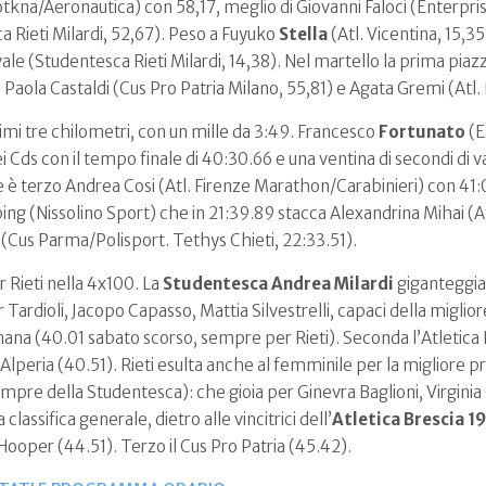
iotkna/Aeronautica) con 58,17, meglio di Giovanni Faloci (Enterpri
 Rieti Milardi, 52,67). Peso a Fuyuko
Stella
(Atl. Vicentina, 15,3
ale (Studentesca Rieti Milardi, 14,38). Nel martello la prima piaz
 Paola Castaldi (Cus Pro Patria Milano, 55,81) e Agata Gremi (Atl.
timi tre chilometri, con un mille da 3:49. Francesco
Fortunato
(E
dei Cds con il tempo finale di 40:30.66 e una ventina di secondi di
 è terzo Andrea Cosi (Atl. Firenze Marathon/Carabinieri) con 41:
ing (Nissolino Sport) che in 21:39.89 stacca Alexandrina Mihai (
(Cus Parma/Polisport. Tethys Chieti, 22:33.51).
 Rieti nella 4x100. La
Studentesca Andrea Milardi
giganteggia 
Tardioli, Jacopo Capasso, Mattia Silvestrelli, capaci della miglior
mana (40.01 sabato scorso, sempre per Rieti). Seconda l’Atletica
 Alperia (40.51). Rieti esulta anche al femminile per la migliore p
empre della Studentesca): che gioia per Ginevra Baglioni, Virgini
classifica generale, dietro alle vincitrici dell’
Atletica Brescia 1
Hooper (44.51). Terzo il Cus Pro Patria (45.42).