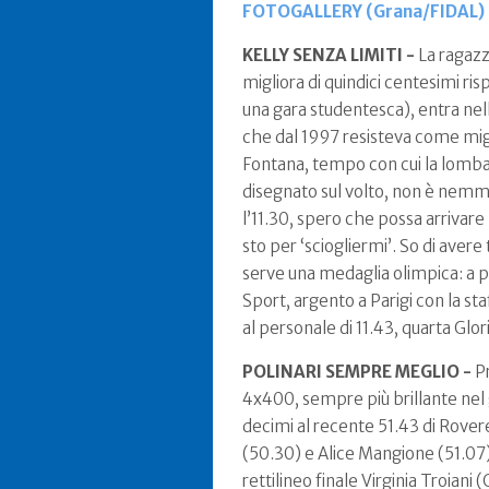
FOTOGALLERY (Grana/FIDAL)
KELLY SENZA LIMITI -
La ragazz
migliora di quindici centesimi ris
una gara studentesca), entra nel
che dal 1997 resisteva come migli
Fontana, tempo con cui la lombard
disegnato sul volto, non è nemm
l’11.30, spero che possa arrivare
sto per ‘sciogliermi’. So di aver
serve una medaglia olimpica: a p
Sport, argento a Parigi con la st
al personale di 11.43, quarta Glor
POLINARI SEMPRE MEGLIO -
P
4x400, sempre più brillante nel g
decimi al recente 51.43 di Rovere
(50.30) e Alice Mangione (51.07) h
rettilineo finale Virginia Troian