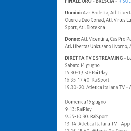
FINALE ORO - BRESCIA -
RISU
Uomini:
Avis Barletta, Atl. Libe
Quercia Dao Conad, Atl. Virtus L
Sport, Atl. Biotekna
Donne:
Atl. Vicentina, Cus Pro P
Atl. Libertas Unicusano Livorno, 
DIRETTA TV E STREAMING -
La
Sabato 14 giugno
15.30-19.30: Rai Play
16.35-17.40: RaiSport
19.30-20: Atletica Italiana TV -
Domenica 15 giugno
9-13: RaiPlay
9.25-10.30: RaiSport
13-14: Atletica Italiana TV - Ap