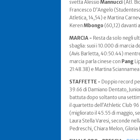
svetta Alessio
Mannucci
(Atl. B
Francesco D’Angelo (Studentesca
Atletica, 14,54) e Martina Carnev
Keren
Mbongo
(60,12) davanti a
MARCIA -
Resta da solo negli ul
sbaglia: suoi i 10.000 di marcia 
(Avis Barletta, 40:50.44) mentre
marcia parla cinese con
Pang
Lip
21:48.38) e Martina Sciannamea 
STAFFETTE -
Doppio record per
39.66 di Damiano Dentato, Junior 
battuta dopo soltanto una setti
il quartetto dell’Athletic Club 96
(migliorato il 45.55 di maggio, s
Laura Stella Varesi, seconde nella 
Pedreschi, Chiara Melon, Gloria 