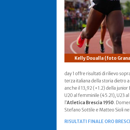
Kelly Doualla (foto Gran
day 1 offre risultati di rilievo so
terza italiana della storia dietro 
anche il 13,92 (+1.2) della junior
U20 al femminile (45.21), U23 al 
l’
Atletica Brescia 1950
. Domeni
Stefano Sottile e Matteo Sioli ne
RISULTATI FINALE ORO BRESC