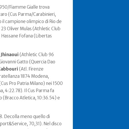
a 1950/Fiamme Gialle trova
zaro (Cus Parma/Carabinieri,
o il campione olimpico di Rio de
 23 Oliver Mulas (Athletic Club
rri Hassane Fofana (Libertas
d
Jhinaoui
(Athletic Club 96
io Giovanni Gatto (Quercia Dao
Kabbouri
(Atl. Firenze
 Fratellanza 1874 Modena,
(Cus Pro Patria Milano) nei 1500
a, 4:22.78). Il Cus Parma fa
o (Bracco Atletica, 10:36.54) e
8. Decolla meno quello di
Sport&Service, 70,31). Nel disco