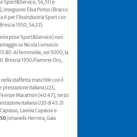
se Sport&Service, 54,51) e
5), inseguono Elisa Pintus (Bracco
za è per l’Assindustria Sport con
 Brescia 1950, 54,12).
nterprise Sport&Service) non
 vantaggio su Nicola Lomuscio
03.80. Al femminile, nei 5000, la
Atl. Brescia 1950/Fiamme Oro,
nella staffetta maschile con il
e prestazione italiana U23,
 Firenze Marathon (40.47), terzo
restazione italiana U20 di 45.21
a Capasso, Lavinia Capasso e
950
Johanelis Herrera, Gaia