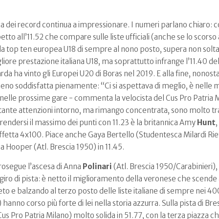
a dei record continua a impressionare. I numeri parlano chiaro: c
petto all’11.52 che compare sulle liste ufficiali (anche se lo scorso
la top ten europea U18 di sempre al nono posto, supera non soltan
ore prestazione italiana U18, ma soprattutto infrange l’11.40 del 
a ha vinto gli Europei U20 di Boras nel 2019. E alla fine, nonosta
eno soddisfatta pienamente: “Ci si aspettava di meglio, è nell
 nelle prossime gare - commenta la velocista del Cus Pro Patria M
e tante attenzioni intorno, ma rimango concentrata, sono molto tr
rendersi il massimo dei punti con 11.23 è la britannica Amy
Hunt
,
affetta 4x100. Piace anche Gaya Bertello (Studentesca Milardi Riet
ia Hooper (Atl. Brescia 1950) in 11.45.
rosegue l’ascesa di Anna
Polinari
(Atl. Brescia 1950/Carabinieri),
iro di pista: è netto il miglioramento della veronese che scende a
to e balzando al terzo posto delle liste italiane di sempre nei 4
anno corso più forte di lei nella storia azzurra. Sulla pista di Br
i (Cus Pro Patria Milano) molto solida in 51.77, con la terza piazza