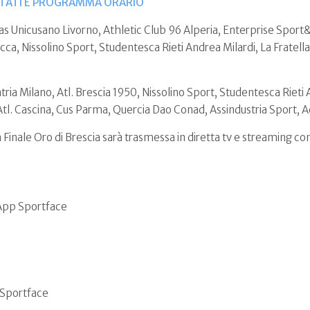
LTATI E PROGRAMMA ORARIO
rtas Unicusano Livorno, Athletic Club 96 Alperia, Enterprise Sport
ucca, Nissolino Sport, Studentesca Rieti Andrea Milardi, La Fratel
atria Milano, Atl. Brescia 1950, Nissolino Sport, Studentesca Rieti 
Atl. Cascina, Cus Parma, Quercia Dao Conad, Assindustria Sport, Acs
 Finale Oro di Brescia sarà trasmessa in diretta tv e streaming con 
 App Sportface
p Sportface