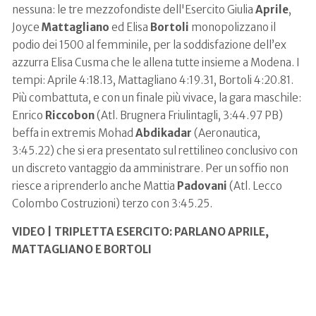
nessuna: le tre mezzofondiste dell'Esercito Giulia
Aprile
,
Joyce
Mattagliano
ed Elisa
Bortoli
monopolizzano il
podio dei 1500 al femminile, per la soddisfazione dell’ex
azzurra Elisa Cusma che le allena tutte insieme a Modena. I
tempi: Aprile 4:18.13, Mattagliano 4:19.31, Bortoli 4:20.81.
Più combattuta, e con un finale più vivace, la gara maschile:
Enrico
Riccobon
(Atl. Brugnera Friulintagli, 3:44.97 PB)
beffa in extremis Mohad
Abdikadar
(Aeronautica,
3:45.22) che si era presentato sul rettilineo conclusivo con
un discreto vantaggio da amministrare. Per un soffio non
riesce a riprenderlo anche Mattia
Padovani
(Atl. Lecco
Colombo Costruzioni) terzo con 3:45.25.
VIDEO | TRIPLETTA ESERCITO: PARLANO APRILE,
MATTAGLIANO E BORTOLI