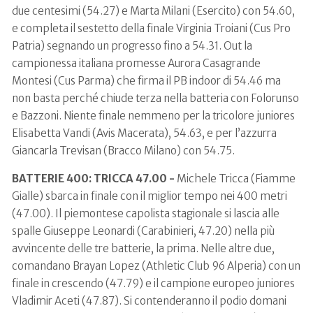
due centesimi (54.27) e Marta Milani (Esercito) con 54.60,
e completa il sestetto della finale Virginia Troiani (Cus Pro
Patria) segnando un progresso fino a 54.31. Out la
campionessa italiana promesse Aurora Casagrande
Montesi (Cus Parma) che firma il PB indoor di 54.46 ma
non basta perché chiude terza nella batteria con Folorunso
e Bazzoni. Niente finale nemmeno per la tricolore juniores
Elisabetta Vandi (Avis Macerata), 54.63, e per l’azzurra
Giancarla Trevisan (Bracco Milano) con 54.75.
BATTERIE 400: TRICCA 47.00 -
Michele Tricca (Fiamme
Gialle) sbarca in finale con il miglior tempo nei 400 metri
(47.00). Il piemontese capolista stagionale si lascia alle
spalle Giuseppe Leonardi (Carabinieri, 47.20) nella più
avvincente delle tre batterie, la prima. Nelle altre due,
comandano Brayan Lopez (Athletic Club 96 Alperia) con un
finale in crescendo (47.79) e il campione europeo juniores
Vladimir Aceti (47.87). Si contenderanno il podio domani