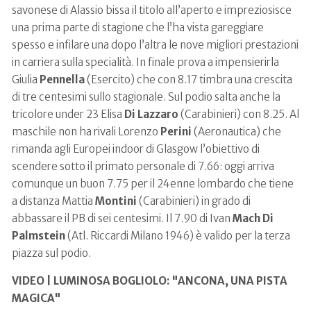
savonese di Alassio bissa il titolo all’aperto e impreziosisce
una prima parte di stagione che l’ha vista gareggiare
spesso e infilare una dopo l’altra le nove migliori prestazioni
in carriera sulla specialità. In finale prova a impensierirla
Giulia
Pennella
(Esercito) che con 8.17 timbra una crescita
di tre centesimi sullo stagionale. Sul podio salta anche la
tricolore under 23 Elisa
Di Lazzaro
(Carabinieri) con 8.25. Al
maschile non ha rivali Lorenzo
Perini
(Aeronautica) che
rimanda agli Europei indoor di Glasgow l’obiettivo di
scendere sotto il primato personale di 7.66: oggi arriva
comunque un buon 7.75 per il 24enne lombardo che tiene
a distanza Mattia
Montini
(Carabinieri) in grado di
abbassare il PB di sei centesimi. Il 7.90 di Ivan
Mach Di
Palmstein
(Atl. Riccardi Milano 1946) è valido per la terza
piazza sul podio.
VIDEO | LUMINOSA BOGLIOLO: "ANCONA, UNA PISTA
MAGICA"