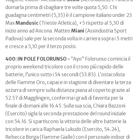
domarla prima di sbagliare tre volte quota 5,50. Chi
guadagna centimetri (5,35) è il campione italiano under 23
Max
Mandusic
(Trieste Atletica), +5 rispetto al 5,30 di
inizio anno ad Ancona. Matteo
Miani
(Assindustria Sport
Padova) sale per la seconda volta in carriera sopra i 5 metri
e cresce a 5,10 per il terzo posto.
400: IN POLE FOLORUNSO -
“Ayo” Folorunso comincia il
proprio weekend tricolore con il crono più rapido delle
batterie, l’unico sotto i 54 secondi (53.83). L’ostacolista
delle Fiamme Oro, capace in stagione di diventare la terza
azzurra di sempre sulla distanza piana al coperto grazie al
52.57 di Magglingen, conferma i gradi di favorita per la
finale di domani alle 16.45. Sulla sua scia, Chiara Bazzoni
(Esercito) sigla la seconda prestazione del round iniziale
con 54.16. Si spartiscono la vittoria delle altre batterie la
tricolore in carica Raphaela Lukudo (Esercito, 54.24),
Rebecca Borga (Fiamme Gialle) con il personale indoor di