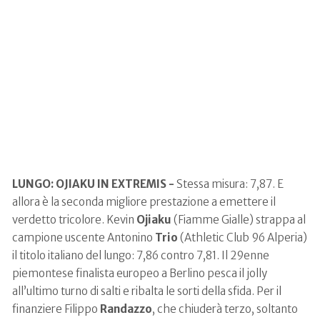
LUNGO: OJIAKU IN EXTREMIS -
Stessa misura: 7,87. E
allora è la seconda migliore prestazione a emettere il
verdetto tricolore. Kevin
Ojiaku
(Fiamme Gialle) strappa al
campione uscente Antonino
Trio
(Athletic Club 96 Alperia)
il titolo italiano del lungo: 7,86 contro 7,81. Il 29enne
piemontese finalista europeo a Berlino pesca il jolly
all’ultimo turno di salti e ribalta le sorti della sfida. Per il
finanziere Filippo
Randazzo
, che chiuderà terzo, soltanto