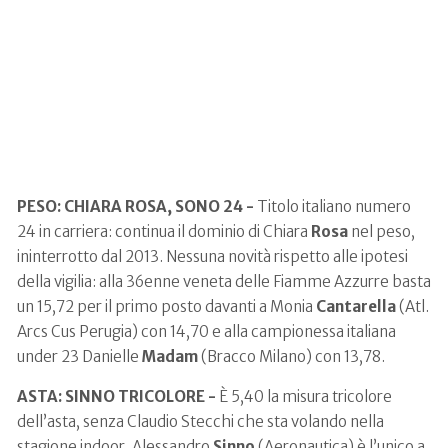
PESO: CHIARA ROSA, SONO 24 -
Titolo italiano numero
24 in carriera: continua il dominio di Chiara
Rosa
nel peso,
ininterrotto dal 2013. Nessuna novità rispetto alle ipotesi
della vigilia: alla 36enne veneta delle Fiamme Azzurre basta
un 15,72 per il primo posto davanti a Monia
Cantarella
(Atl.
Arcs Cus Perugia) con 14,70 e alla campionessa italiana
under 23 Danielle
Madam
(Bracco Milano) con 13,78.
ASTA: SINNO TRICOLORE -
È 5,40 la misura tricolore
dell’asta, senza Claudio Stecchi che sta volando nella
stagione indoor. Alessandro
Sinno
(Aeronautica) è l’unico a