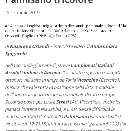
16 Febbraio 2019
Ad Ancona la lunghista migliora dopo dieci anni il personale indoor ed è la
quarta italiana di sempre. Sui 3000 di marcia 12:23.15 dell'azzurra.
Ostacoli a Bogliolo (PB 8.10) e Perini (7.75)
di
Nazareno Orlandi
- interviste video di
Anna Chiara
Spigarolo
Bella seconda giornata di gare ai
Campionati Italiani
Assoluti indoor
di
Ancona
. Il risultato copertina è il 6,60
ottenuto nel salto in lungo da Tania
Vicenzino
(Esercito),
misura che vale l’ottava posizione nella lista mondiale
dell’anno e la quarta in quella nazionale di tutti i tempi.
Secondo posto per Laura
Strati
(Atl. Vicentina), anche lei
planata lontana nella sabbia, a 6,49. Senza difficoltà la
marcia sui 3000 di Antonella
Palmisano
(Fiamme Gialle),
vincitrice in 12:23.15, imitata al maschile (gara sui 5000) dal