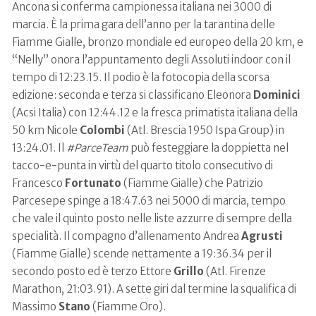
Ancona si conferma campionessa italiana nei 3000 di
marcia. È la prima gara dell’anno per la tarantina delle
Fiamme Gialle, bronzo mondiale ed europeo della 20 km, e
“Nelly” onora l’appuntamento degli Assoluti indoor con il
tempo di 12:23.15. Il podio è la fotocopia della scorsa
edizione: seconda e terza si classificano Eleonora
Dominici
(Acsi Italia) con 12:44.12 e la fresca primatista italiana della
50 km Nicole
Colombi
(Atl. Brescia 1950 Ispa Group) in
13:24.01. Il
#ParceTeam
può festeggiare la doppietta nel
tacco-e-punta in virtù del quarto titolo consecutivo di
Francesco
Fortunato
(Fiamme Gialle) che Patrizio
Parcesepe spinge a 18:47.63 nei 5000 di marcia, tempo
che vale il quinto posto nelle liste azzurre di sempre della
specialità. Il compagno d’allenamento Andrea
Agrusti
(Fiamme Gialle) scende nettamente a 19:36.34 per il
secondo posto ed è terzo Ettore
Grillo
(Atl. Firenze
Marathon, 21:03.91). A sette giri dal termine la squalifica di
Massimo
Stano
(Fiamme Oro).