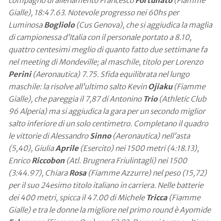
compagno di allenamento Francesco
Fortunato
(Fiamme
Gialle), 18:47.63. Notevole progresso nei 60hs per
Luminosa
Bogliolo
(Cus Genova), che si aggiudica la maglia
di campionessa d’Italia con il personale portato a 8.10,
quattro centesimi meglio di quanto fatto due settimane fa
nel meeting di Mondeville; al maschile, titolo per Lorenzo
Perini
(Aeronautica) 7.75. Sfida equilibrata nel lungo
maschile: la risolve all’ultimo salto Kevin
Ojiaku
(Fiamme
Gialle), che pareggia il 7,87 di Antonino
Trio
(Athletic Club
96 Alperia) ma si aggiudica la gara per un secondo miglior
salto inferiore di un solo centimetro. Completano il quadro
le vittorie di Alessandro
Sinno
(Aeronautica) nell’asta
(5,40), Giulia
Aprile
(Esercito) nei 1500 metri (4:18.13),
Enrico
Riccobon
(Atl. Brugnera Friulintagli) nei 1500
(3:44.97), Chiara
Rosa
(Fiamme Azzurre) nel peso (15,72)
per il suo 24esimo titolo italiano in carriera. Nelle batterie
dei 400 metri, spicca il 47.00 di Michele
Tricca
(Fiamme
Gialle) e tra le donne la migliore nel primo round è Ayomide