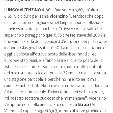
LUNGO: VICENZINO 6,60 -
Due volte a 6,60, un’altra a
6,55. Gioia pura per Tania
Vicenzino
(Esercito) che dopo
dieci anni torna a migliorarsi nel lungo indoor e colleziona
l'undicesimo titolo in bacheca. Ci riesce con tre salti che
superano o pareggiano quel 6,55 che resisteva dal 2009 e
che vanno al di là dello standard d’iscrizione per gli Europei
indoor di Glasgow fissato a 6,50. La migliore prestazione di
oggi la colloca all'ottavo posto delle liste mondiali ed
europee stagionali, e la fanno salire al quarto posto delle
liste azzurre alltime. “Sono molto molto molto contenta
del mio risultato - dice euforica la 32enne friulana - è stata
una stagione particolare perché ho inserito nella mia
routine anche il bob. Non ci avrei mai pensato: il freddo non
è il mio ambiente ideale. È divertente e mi ha fatto bene,
mi ha fatto scattare qualcosa che mi mancava”. Vicenzino
s'impone nel duello annunciato con Laura
Strati
(Atl.
Vicentina) capace oggi di 6,49, mentre il terzo gradino del