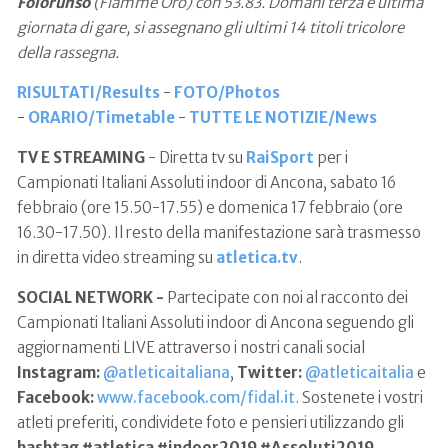
Folorunso
(Fiamme Oro) con 53.83. Domani terza e ultima
giornata di gare, si assegnano gli ultimi 14 titoli tricolore
della rassegna.
RISULTATI/Results
-
FOTO/Photos
-
ORARIO/Timetable
-
TUTTE LE NOTIZIE/News
TV E STREAMING
- Diretta tv su
RaiSport
per i
Campionati Italiani Assoluti indoor di Ancona, sabato 16
febbraio (ore 15.50-17.55) e domenica 17 febbraio (ore
16.30-17.50). Il resto della manifestazione sarà trasmesso
in diretta video streaming su
atletica.tv
.
SOCIAL NETWORK -
Partecipate con noi al racconto dei
Campionati Italiani Assoluti indoor di Ancona seguendo gli
aggiornamenti LIVE attraverso i nostri canali social
Instagram:
@atleticaitaliana
,
Twitter:
@atleticaitalia
e
Facebook:
www.facebook.com/fidal.it
. Sostenete i vostri
atleti preferiti, condividete foto e pensieri utilizzando gli
hashtag #atletica #indoor2019 #Assoluti2019
.