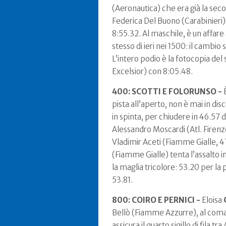
(Aeronautica) che era già la seco
Federica Del Buono (Carabinieri)
8:55.32. Al maschile, è un affare
stesso di ieri nei 1500: il cambio 
L’intero podio è la fotocopia del
Excelsior) con 8:05.48.
400: SCOTTI E FOLORUNSO -
È
pista all’aperto, non è mai in di
in spinta, per chiudere in 46.57
Alessandro Moscardi (Atl. Firenze
Vladimir Aceti (Fiamme Gialle, 
(Fiamme Gialle) tenta l’assalto i
la maglia tricolore: 53.20 per l
53.81.
800: COIRO E PERNICI -
Eloisa
Bellò (Fiamme Azzurre), al coman
assicura il quarto sigillo di fila