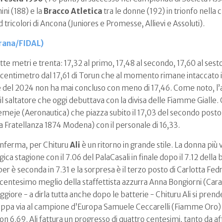
ini (188) e la
Bracco Atletica
tra le donne (192) in trionfo nella 
d tricolori di Ancona (Juniores e Promesse, Allievi e Assoluti).
ana/FIDAL)
sette metri e trenta: 17,32 al primo, 17,48 al secondo, 17,60 al ses
centimetro dal 17,61 di Torun che al momento rimane intaccato in 
gare del 2024 non ha mai concluso con meno di 17,46. Come noto, 
r il saltatore che oggi debuttava con la divisa delle Fiamme Gialle.
eje (Aeronautica) che piazza subito il 17,03 del secondo posto. 
a Fratellanza 1874 Modena) con il personale di 16,33.
nferma, per Chituru
Ali
è un ritorno in grande stile. La donna più
a stagione con il 7.06 del PalaCasali in finale dopo il 7.12 della b
oper è seconda in 7.31 e la sorpresa è il terzo posto di Carlotta Fed
n centesimo meglio della staffettista azzurra Anna Bongiorni (Carabi
iore - a dirla tutta anche dopo le batterie - Chituru Ali si prende 
appa via al campione d’Europa Samuele Ceccarelli (Fiamme Oro) c
on 6.69. Ali fattura un progresso di quattro centesimi, tanto da af