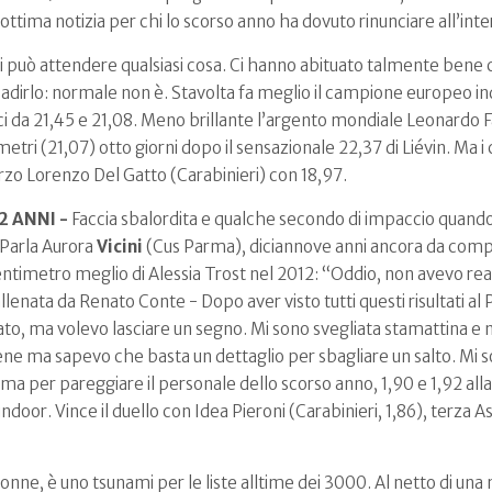
 ottima notizia per chi lo scorso anno ha dovuto rinunciare all’inte
si può attendere qualsiasi cosa. Ci hanno abituato talmente bene
ibadirlo: normale non è. Stavolta fa meglio il campione europeo 
 lanci da 21,45 e 21,08. Meno brillante l’argento mondiale Leonardo
metri (21,07) otto giorni dopo il sensazionale 22,37 di Liévin. Ma i
erzo Lorenzo Del Gatto (Carabinieri) con 18,97.
2 ANNI -
Faccia sbalordita e qualche secondo di impaccio quando le
 Parla Aurora
Vicini
(Cus Parma), diciannove anni ancora da compi
centimetro meglio di Alessia Trost nel 2012: “Oddio, non avevo re
 allenata da Renato Conte - Dopo aver visto tutti questi risultati al 
ato, ma volevo lasciare un segno. Mi sono svegliata stamattina e 
 bene ma sapevo che basta un dettaglio per sbagliare un salto. Mi s
 prima per pareggiare il personale dello scorso anno, 1,90 e 1,92 al
indoor. Vince il duello con Idea Pieroni (Carabinieri, 1,86), terza 
donne, è uno tsunami per le liste alltime dei 3000. Al netto di un