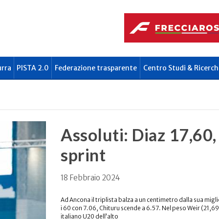
urra
PISTA 2.0
Federazione trasparente
Centro Studi & Ricerch
Assoluti: Diaz 17,60,
sprint
18 Febbraio 2024
Ad Ancona il triplista balza a un centimetro dalla sua mi
i 60 con 7.06, Chituru scende a 6.57. Nel peso Weir (21,69)
italiano U20 dell’alto