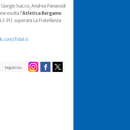
i, Giorgio Isacco, Andrea Panassidi
ne esulta l’
Atletica Bergamo
:43.91): superata La Fratellanza
.com/fidal.it
Seguici su: