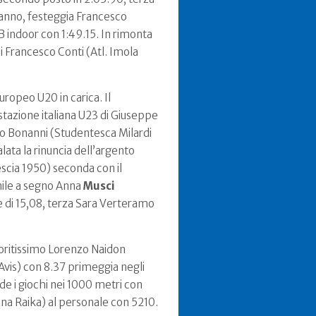
eanno, festeggia Francesco
B indoor con 1:49.15. In rimonta
i Francesco Conti (Atl. Imola
ropeo U20 in carica. Il
stazione italiana U23 di Giuseppe
ico Bonanni (Studentesca Milardi
lata la rinuncia dell’argento
escia 1950) seconda con il
ile a segno Anna
Musci
le di 15,08, terza Sara Verteramo
avoritissimo Lorenzo Naidon
i Avis) con 8.37 primeggia negli
ude i giochi nei 1000 metri con
na Raika) al personale con 5210.