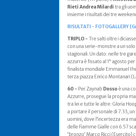
Rieti Andrea Milardi
tra gli uom
insieme i risultati dei tre weeken
RISULTATI
-
FOTOGALLERY (Gr
TRIPLO -
Tre salti oltre i dicias
con una serie-monstre a un solo 
stagionali. Un dato: nelle tre 
azzurra è fissato al 1° agosto pe
finalista mondiale Emmanuel Ihem
terza piazza Enrico Montanari (L
60 -
Per Zaynab
Dosso
è una co
Azzurre, prosegue la propria magic
tra lei e tutte le altre: Gloria Ho
a portare il personale di 7.33, u
uomini, dove l’incertezza era magg
delle Fiamme Gialle con 6.57 sc
‘bronzo’ Marco Ricci (Esercito) c