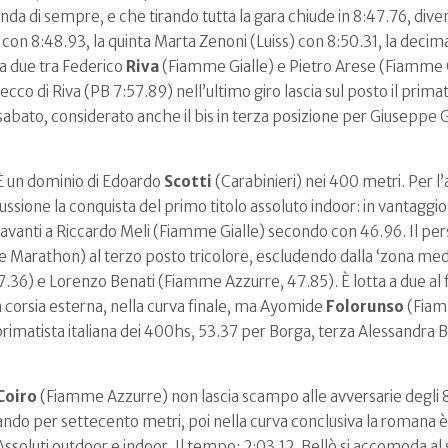
nda di sempre, e che tirando tutta la gara chiude in 8:47.76, dive
 con 8:48.93, la quinta Marta Zenoni (Luiss) con 8:50.31, la decim
 a due tra Federico
Riva
(Fiamme Gialle) e Pietro Arese (Fiamme Gia
secco di Riva (PB 7:57.89) nell’ultimo giro lascia sul posto il prima
 sabato, considerato anche il bis in terza posizione per Giuseppe 
 un dominio di Edoardo
Scotti
(Carabinieri) nei 400 metri. Per l’a
scussione la conquista del primo titolo assoluto indoor: in vantagg
 davanti a Riccardo Meli (Fiamme Gialle) secondo con 46.96. Il per
 Marathon) al terzo posto tricolore, escludendo dalla ‘zona medagl
47.36) e Lorenzo Benati (Fiamme Azzurre, 47.85). È lotta a due a
n corsia esterna, nella curva finale, ma Ayomide
Folorunso
(Fiamm
a primatista italiana dei 400hs, 53.37 per Borga, terza Alessandra
Coiro
(Fiamme Azzurre) non lascia scampo alle avversarie degli 8
do per settecento metri, poi nella curva conclusiva la romana è c
 tra Assoluti outdoor e indoor. Il tempo: 2:03.12. Bellò si accomoda 