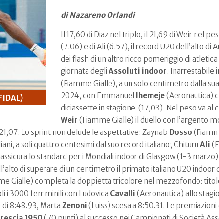
di Nazareno Orlandi
Il 17,60 di Diaz nel triplo, il 21,69 di Weir nel pe
(7.06) e di Ali (6.57), il record U20 dell’alto di 
dei flash di un altro ricco pomeriggio di atletic
giornata degli
Assoluti indoor
. Inarrestabile 
(Fiamme Gialle), a un solo centimetro dalla su
2024, con Emmanuel
Ihemeje
(Aeronautica) ch
FIDAL)
diciassette in stagione
(17,03). Nel peso va a
Weir
(Fiamme Gialle) il duello con l’argento 
1,07. Lo sprint non delude le aspettative: Zaynab
Dosso
(Fiamme
iani, a soli quattro centesimi dal suo record italiano; Chituru
Ali
(F
i assicura lo standard per i Mondiali indoor di Glasgow (1-3 marzo)
l’alto di superare di un centimetro il primato italiano U20 indoor d
e Gialle) completa la doppietta tricolore nel mezzofondo: tito
oli i 3000 femminili con Ludovica
Cavalli
(Aeronautica) allo stagi
e di 8:48.93, Marta
Zenoni
(Luiss) scesa a 8:50.31. Le premiazioni 
Brescia 1950
(70 punti) al successo nei Campionati di Società Assol