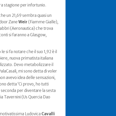
ra stagione per infortunio.
 che un 21,69 sembra quasi un
indoor Zane
Weir
(Fiamme Gialle),
 Fabbri (Aeronautica) che trova
 conti si faranno a Glasgow,
 si fa notare che il suo 1,92 è il
ere, nuova primatista italiana
alizzato. Devo metabolizzare il
PalaCasali, mi sono detta di voler
non avevo idea delle sensazioni,
ono detta ‘Ci provo, ho tutti
la seconda per diventare la sesta
Asia Tavernini (Us Quercia Dao
a motivatissima Ludovica
Cavalli