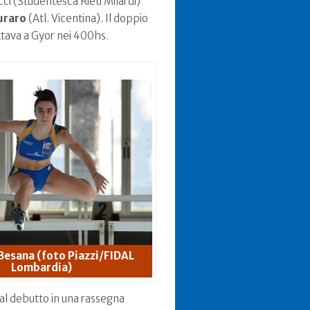
cci (Studentesca Rieti Milardi)
raro
(Atl. Vicentina). Il doppio
ttava a Gyor nei 400hs.
Besana (foto Piazzi/FIDAL
Lombardia)
, al debutto in una rassegna