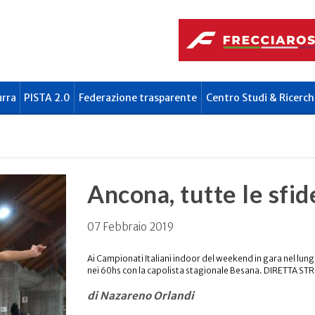
urra
PISTA 2.0
Federazione trasparente
Centro Studi & Ricerch
Ancona, tutte le sfid
07 Febbraio 2019
Ai Campionati Italiani indoor del weekend in gara nel lun
nei 60hs con la capolista stagionale Besana. DIRETTA ST
di Nazareno Orlandi