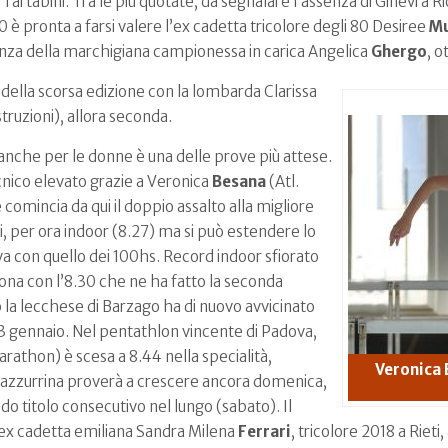
 Tartabini. Tra le più quotate, da segnalare l’assenza di Ginevra Ri
0 è pronta a farsi valere l’ex cadetta tricolore degli 80 Desiree
Mu
senza della marchigiana campionessa in carica Angelica
Ghergo
, o
a della scorsa edizione con la lombarda Clarissa
ruzioni), allora seconda.
nche per le donne è una delle prove più attese.
cnico elevato grazie a Veronica
Besana
(Atl.
omincia da qui il doppio assalto alla migliore
i, per ora indoor (8.27) ma si può estendere lo
va con quello dei 100hs. Record indoor sfiorato
cona con l’8.30 che ne ha fatto la seconda
o la lecchese di Barzago ha di nuovo avvicinato
13 gennaio. Nel pentathlon vincente di Padova,
arathon) è scesa a 8.44 nella specialità,
Veronica 
L’azzurrina proverà a crescere ancora domenica,
do titolo consecutivo nel lungo (sabato). Il
’ex cadetta emiliana Sandra Milena
Ferrari
, tricolore 2018 a Rieti