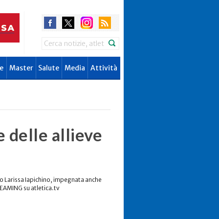
Search
e
Master
Salute
Media
Attività
e delle allieve
go Larissa Iapichino, impegnata anche
REAMING su atletica.tv