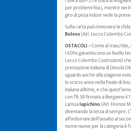
l’unica sub-25 è stata la Mogliani
per problemi fisici, mentre nei 6
giro di pista indoor vede la pre
Sulla carta può rinnovarsi la sfid
Boleso
(Atl. Lecco Colombo Cost
OSTACOLI -
Come al maschile, a
I 60hs garantiscono un livello te
Lecco Colombo Costruzioni) che c
prestazione italiana di Desola Ok
sguardo anche alla stagione esti
lo scorso anno nella finale di An
italiana alltime, e che quest’ann
con l’8.38 firmato a Bergamo il 
Larissa
Iapichino
(Atl. Firenze M
diventando la terza di sempre. 
all’indomani dell’assalto al secon
nome nuovo per la categoria è l