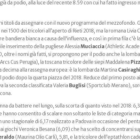
 già da podio, alla luce del recente 8.59 con cui ha fatto ingresso
i titoli da assegnare con il nuovo programma del mezzofondo.
 nei 1500 dei tricolori all’aperto di Rieti 2018, ma la romana Livia 
zare bandiera bianca a causa dell'influenza, e così in prima fila c'
bile inserimento della pugliese Alessia
Muciaccia
(Athletic Academ
0, oltre i nomi già fatti, si propongono per il podio anche la lomba
 Arcs Cus Perugia), la toscana tricolore delle siepi Maddalena
Piz
na decima alla rassegna europea: è la lombarda Martina
Casiragh
l podio dopo la quarta piazza del 2018. Reduce dal primo posto ai 
a la seconda classificata Valeria
Buglisi
(Sportclub Merano), sorel
ncona.
nna da battere nel lungo, sulla scorta di quanto visto nel 2018: 6,
le hanno consentito di scalare non soltanto le liste di categoria m
 uno stagionale di 6,17 realizzato a Padova in occasione del pentat
 dai giochi Veronica Besana (6,09) che ha scelto di concentrarsi su
eraldo
(Maurina Olio Carli), 5,81, e la tricolore dell’eptathlon ca