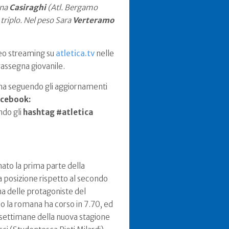
ina
Casiraghi
(Atl. Bergamo
triplo. Nel peso Sara
Verteramo
deo streaming su
atletica.tv
nelle
rassegna giovanile.
cona seguendo gli aggiornamenti
acebook:
ndo gli
hashtag #atletica
ato la prima parte della
a posizione rispetto al secondo
a delle protagoniste del
no la romana ha corso in 7.70, ed
e settimane della nuova stagione