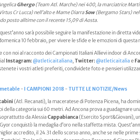
Angelica
Ghergo
(Team Atl. Marche) nei 400, la marciatrice Mart
Virtus Cr Lucca) nell’alto e Mame Diarra
Sow
(Bergamo Stars) nel 
ndo posto alltime con il recente 15,09 di Aosta.
uest’anno sarà possibile seguire la manifestazione in diretta vi
domenica 10 febbraio, per vivere le sfide e le emozioni di questa 
 con noi al racconto dei Campionati Italiani Allievi indoor di An
ial
Instagram:
@atleticaitaliana
,
Twitter:
@atleticaitalia
e
F
stenete i vostri atleti preferiti, condividete foto e pensieri utilizza
metable
-
I CAMPIONI 2018
-
TUTTE LE NOTIZIE/News
tabini
(Atl. Recanati), la maceratese di Potenza Picena, ha domin
mpi della categoria sui 60 metri. Ad Ancona prova a guadagnare un
soprattutto da Alessia
Cappabianca
(Esercito Sport&Giovani), un
 Gyor conquistò la medaglia d’oro nella staffetta mista. Quest’an
miglior accredito, il 24.31 dello scorso anno, anche se nelle prim