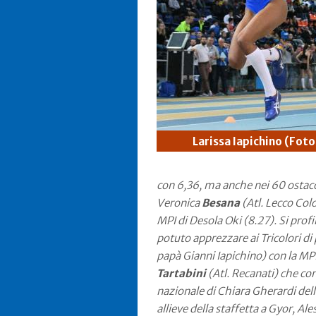
Larissa Iapichino (Foto
con 6,36, ma anche nei 60 ostacol
Veronica
Besana
(Atl. Lecco Colo
MPI di Desola Oki (8.27). Si prof
potuto apprezzare ai Tricolori d
papà Gianni Iapichino) con la MPI 
Tartabini
(Atl. Recanati) che con
nazionale di Chiara Gherardi del
allieve della staffetta a Gyor, Ale