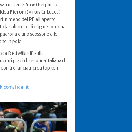
a Mame Diarra
Sow
(Bergamo
 Idea
Pieroni
(Virtus Cr Lucca)
tri in meno del PB all’aperto
to la saltatrice di origine romena
a padrona e uno scossone alle
ono in pole.
ca Rieti Milardi) sulla
con i gradi di seconda italiana di
con tre lanciatrici da top ten
.com/fidal.it