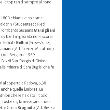
 nella top ten di sempre al nono
 Gli 800 chiamavano come
Caldarini (Studentesca Rieti
è la lombarda Susanna
Marsigliani
y Bari) migliorata nelle scorse
rda Giulia
Bellini
(Free-Zone),
zamano
(Atl. Firenze Marathon).
i
(Atl. Bergamo 1959
Cds di San Giorgio di Gioiosa
la minore di Sara Buglisi che fu
36 al coperto a Padova, 6,38
a anche quelle juniores. La
hlon che le ha dato il titolo
gli ostacoli, le avversarie meno
dette Greta
Brugnolo
(Atl. Riviera