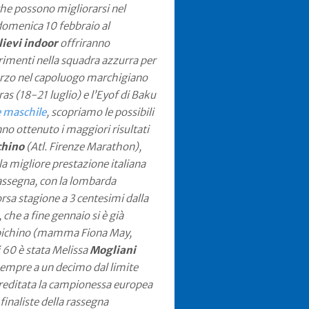
che possono migliorarsi nel
domenica 10 febbraio al
lievi indoor
offriranno
serimenti nella squadra azzurra per
arzo nel capoluogo marchigiano
ras (18-21 luglio) e l’Eyof di Baku
e maschile
, scopriamo le possibili
no ottenuto i maggiori risultati
chino
(Atl. Firenze Marathon),
 la migliore prestazione italiana
rassegna, con la lombarda
orsa stagione a 3 centesimi dalla
che a fine gennaio si è già
 Iapichino (mamma Fiona May,
i 60 è stata Melissa
Mogliani
 sempre a un decimo dal limite
creditata la campionessa europea
finaliste della rassegna