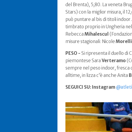
del Brenta), 5,80. La veneta Bru
Stars) con la miglior misura, il 1
può puntare al bis di titoli indoo
timbrato proprio in Ungheria nell
Rebecca
Mihalescul
(Fondazione
misure stagionali: Nicole
Morelli
PESO -
Si ripresenta il duello d
piemontese Sara
Verteramo
(Cu
sempre nel peso indoor, fresca de
alltime, in lizza c’è anche Anita
B
SEGUICI SU: Instagram
@atleti