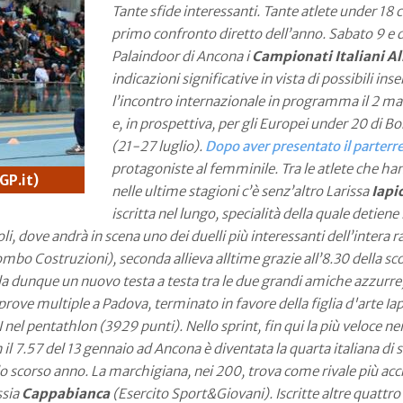
Tante sfide interessanti. Tante atlete under 18 
primo confronto diretto dell’anno. Sabato 9 e 
Palaindoor di Ancona i
Campionati Italiani Al
indicazioni significative in vista di possibili in
l’incontro internazionale in programma il 2 m
e, in prospettiva, per gli Europei under 20 di Bo
(21-27 luglio).
Dopo aver presentato il parterr
protagoniste al femminile. Tra le atlete che han
GP.it)
nelle ultime stagioni c’è senz’altro Larissa
Iapi
iscritta nel lungo, specialità della quale detiene
i, dove andrà in scena uno dei duelli più interessanti dell’intera 
mbo Costruzioni), seconda allieva alltime grazie all’8.30 della sc
ila dunque un nuovo testa a testa tra le due grandi amiche azzurre, 
i prove multiple a Padova, terminato in favore della figlia d'arte
nel pentathlon (3929 punti). Nello sprint, fin qui la più veloce ne
 il 7.57 del 13 gennaio ad Ancona è diventata la quarta italiana di
lo scorso anno. La marchigiana, nei 200, trova come rivale più ac
ssia
Cappabianca
(Esercito Sport&Giovani). Iscritte altre quattro 