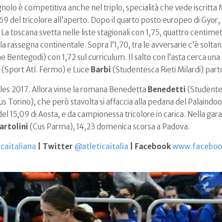
gnolo è competitiva anche nel triplo, specialità che vede iscritt
2,69 del tricolore all’aperto. Dopo il quarto posto europeo di Gyor,
r. La toscana svetta nelle liste stagionali con 1,75, quattro centime
a rassegna continentale. Sopra l’1,70, tra le avversarie c’è soltan
 Bentegodi) con 1,72 sul curriculum. Il salto con l’asta cerca un
(Sport Atl. Fermo) e Luce
Barbi
(Studentesca Rieti Milardi) part
i Cles 2017. Allora vinse la romana Benedetta
Benedetti
(Studentes
s Torino), che però stavolta si affaccia alla pedana del Palaindoor 
l 15,09 di Aosta, e da campionessa tricolore in carica. Nella gara 
artolini
(Cus Parma), 14,23 domenica scorsa a Padova.
caitaliana
| Twitter
@atleticaitalia
| Facebook
www.facebook