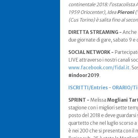
continentale 2018: l’ostacolista 
1959 Oriocenter), Idea
Pieroni
(
(Cus Torino) è salita fino al seco
DIRETTA STREAMING -
Anche q
due giornate di gare, sabato 9 e 
SOCIAL NETWORK -
Partecipate
LIVE attraverso i nostri canali soc
www.facebook.com/fidal.it
. So
#indoor2019
.
ISCRITTI/Entries
-
ORARIO/Ti
SPRINT -
Melissa
Mogliani Tar
stagione con i migliori sette te
posto del 2018 e deve guardarsi 
quartetto che nel luglio scorso a
è nei 200 che si presenta con il 