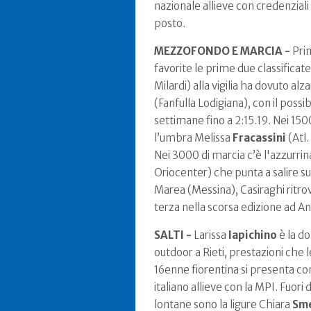
nazionale allieve con credenziali
posto.
MEZZOFONDO E MARCIA -
Prim
favorite le prime due classificate
Milardi) alla vigilia ha dovuto al
(Fanfulla Lodigiana), con il possi
settimane fino a 2:15.19. Nei 150
l’umbra Melissa
Fracassini
(Atl.
Nei 3000 di marcia c’è l'azzurri
Oriocenter) che punta a salire su
Marea (Messina), Casiraghi ritrov
terza nella scorsa edizione ad A
SALTI -
Larissa
Iapichino
è la do
outdoor a Rieti, prestazioni che 
16enne fiorentina si presenta con
italiano allieve con la MPI. Fuori
lontane sono la ligure Chiara
Sm