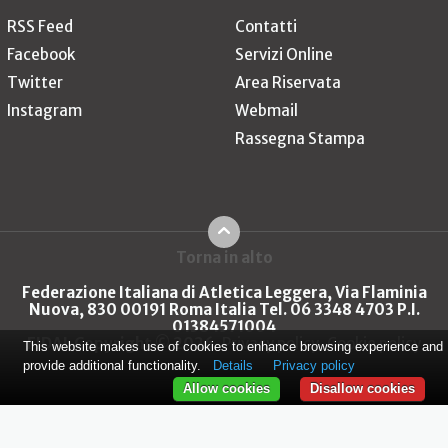
RSS Feed
Contatti
Facebook
Servizi Online
Twitter
Area Riservata
Instagram
Webmail
Rassegna Stampa
Torna in alto
Federazione Italiana di Atletica Leggera, Via Flaminia
Nuova, 830 00191 Roma Italia Tel. 06 3348 4703 P.I.
01384571004
FIDAL Copyright © 2026
Privacy policy
Cookie policy
This website makes use of cookies to enhance browsing experience and
provide additional functionality.
Details
Privacy policy
Allow cookies
Disallow cookies