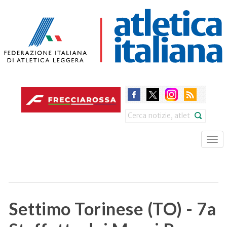
Skip
to
main
content
Search
Tog
nav
Settimo Torinese (TO) - 7a