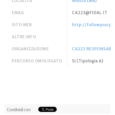
LOCALITÀ
Monza (MB)
EMAIL
CA223@FIDAL.IT
SITO WEB
http://followyourpas
ALTRE INFO
ORGANIZZAZIONE
CA223 RESPONSABILE
PERCORSO OMOLOGATO
Si (Tipologia A)
Condividi con