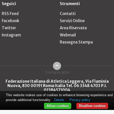
Seguici
Strumenti
RSS Feed
Contatti
Facebook
Servizi Online
Twitter
Area Riservata
Instagram
Webmail
Rassegna Stampa
Torna in alto
Federazione Italiana di Atletica Leggera, Via Flaminia
Nuova, 830 00191 Roma Italia Tel. 06 3348 4703 P.I.
01384571004
FIDAL Copyright © 2026
Privacy policy
Cookie policy
This website makes use of cookies to enhance browsing experience and
provide additional functionality.
Details
Privacy policy
Allow cookies
Disallow cookies