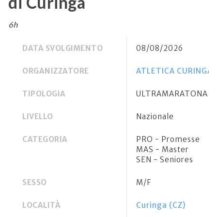
di Curinga
6h
DATA SVOLGIMENTO
08/08/2026
ORGANIZZATORE
ATLETICA CURINGA 
TIPOLOGIA
ULTRAMARATONA
LIVELLO
Nazionale
CATEGORIA
PRO - Promesse
MAS - Master
SEN - Seniores
SESSO
M/F
LOCALITÀ
Curinga (CZ)