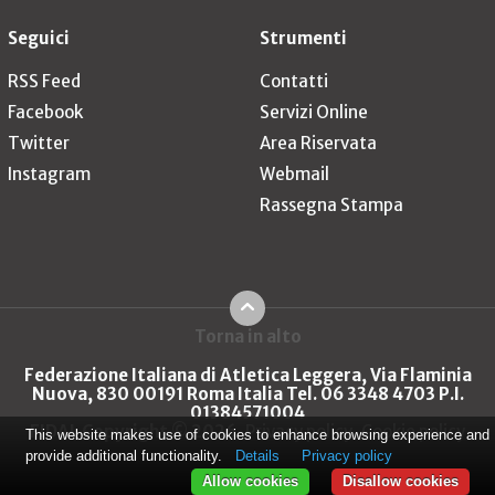
Seguici
Strumenti
RSS Feed
Contatti
Facebook
Servizi Online
Twitter
Area Riservata
Instagram
Webmail
Rassegna Stampa
Torna in alto
Federazione Italiana di Atletica Leggera, Via Flaminia
Nuova, 830 00191 Roma Italia Tel. 06 3348 4703 P.I.
01384571004
FIDAL Copyright © 2026
Privacy policy
Cookie policy
This website makes use of cookies to enhance browsing experience and
provide additional functionality.
Details
Privacy policy
Allow cookies
Disallow cookies