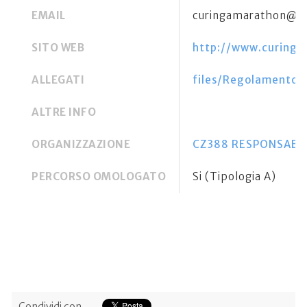
EMAIL
curingamarathon@g
SITO WEB
http://www.curinga
ALLEGATI
files/Regolamento 6
ALTRE INFO
ORGANIZZAZIONE
CZ388 RESPONSABILE
PERCORSO OMOLOGATO
Si (Tipologia A)
Condividi con