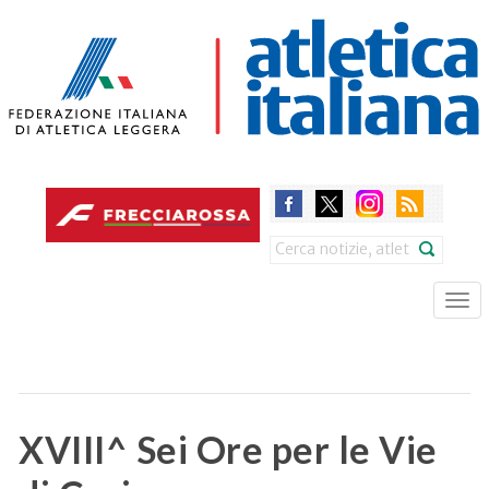
Skip
to
main
content
Search
Tog
nav
XVIII^ Sei Ore per le Vie