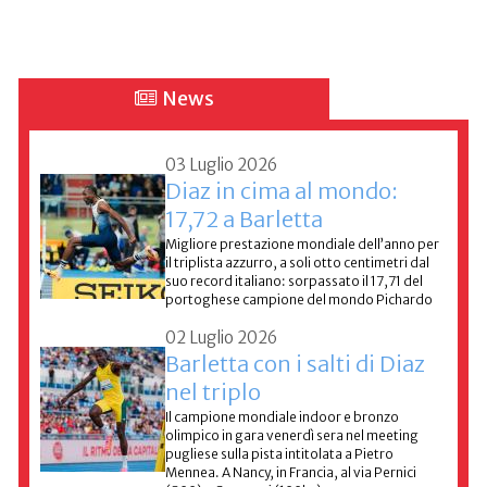
News
03 Luglio 2026
Diaz in cima al mondo:
17,72 a Barletta
Migliore prestazione mondiale dell’anno per
il triplista azzurro, a soli otto centimetri dal
suo record italiano: sorpassato il 17,71 del
portoghese campione del mondo Pichardo
02 Luglio 2026
Barletta con i salti di Diaz
nel triplo
Il campione mondiale indoor e bronzo
olimpico in gara venerdì sera nel meeting
pugliese sulla pista intitolata a Pietro
Mennea. A Nancy, in Francia, al via Pernici