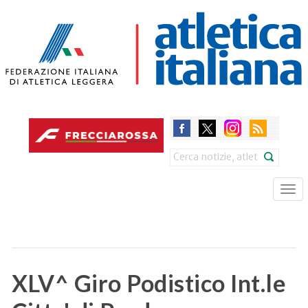
Skip
to
main
content
Search
Tog
nav
XLV^ Giro Podistico Int.le