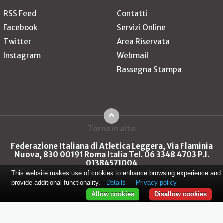
RSS Feed
Contatti
Facebook
Servizi Online
Twitter
Area Riservata
Instagram
Webmail
Rassegna Stampa
Torna in alto
Federazione Italiana di Atletica Leggera, Via Flaminia
Nuova, 830 00191 Roma Italia Tel. 06 3348 4703 P.I.
01384571004
FIDAL Copyright © 2026
Privacy policy
Cookie policy
This website makes use of cookies to enhance browsing experience and
provide additional functionality.
Details
Privacy policy
Allow cookies
Disallow cookies