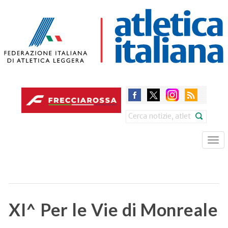
Skip
to
main
content
Search
Tog
nav
XI^ Per le Vie di Monreale