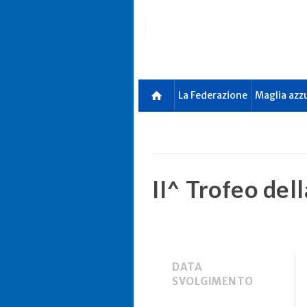
Skip
to
main
content
La Federazione
Maglia azz
II^ Trofeo del
DATA
SVOLGIMENTO