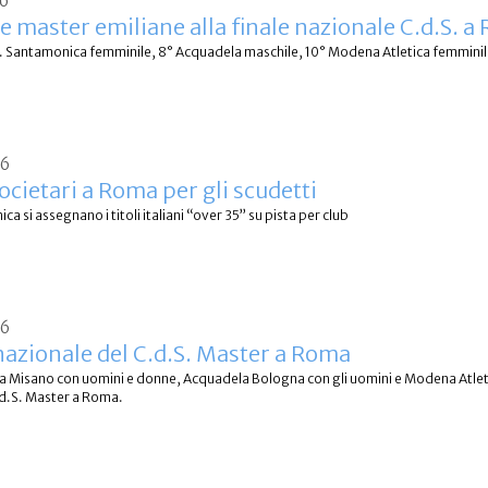
26
e master emiliane alla finale nazionale C.d.S. a
l. Santamonica femminile, 8° Acquadela maschile, 10° Modena Atletica femminil
26
ocietari a Roma per gli scudetti
a si assegnano i titoli italiani “over 35” su pista per club
26
 nazionale del C.d.S. Master a Roma
a Misano con uomini e donne, Acquadela Bologna con gli uomini e Modena Atletic
.d.S. Master a Roma.