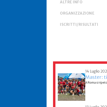
ALTRE INFO
ORGANIZZAZIONE
ISCRITTI/RISULTATI
14 Luglio 20
Master: t
A Roma si ripeto