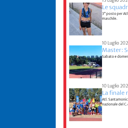
13 Luglio 20
Le squadr
3° posto per At
maschile.
10 Luglio 20
Master: S
Sabato e domenic
10 Luglio 20
La finale
Atl. Santamonic
nazionale del C