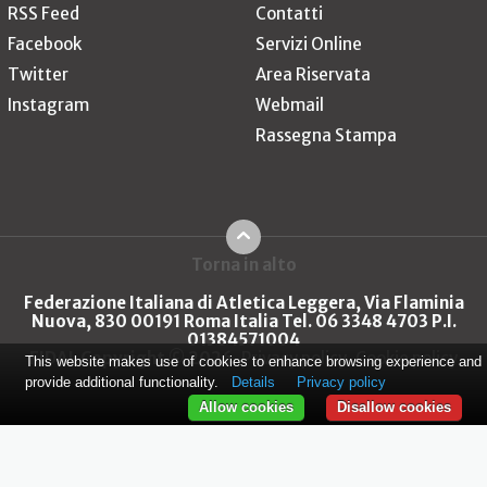
RSS Feed
Contatti
Facebook
Servizi Online
Twitter
Area Riservata
Instagram
Webmail
Rassegna Stampa
Torna in alto
Federazione Italiana di Atletica Leggera, Via Flaminia
Nuova, 830 00191 Roma Italia Tel. 06 3348 4703 P.I.
01384571004
FIDAL Copyright © 2026
Privacy policy
Cookie policy
This website makes use of cookies to enhance browsing experience and
provide additional functionality.
Details
Privacy policy
Allow cookies
Disallow cookies