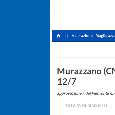
Skip
to
main
content
La Federazione
Maglia azz
Murazzano (CN)
12/7
approvazione Fidal Piemonte n
DATA SVOLGIMENTO