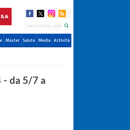
Search
e
Master
Salute
Media
Attività
- da 5/7 a