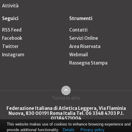
Attività
Seguici
Strumenti
RSS Feed
Contatti
Facebook
Servizi Online
Twitter
Area Riservata
Instagram
Webmail
Rassegna Stampa
Torna in alto
Federazione Italiana di Atletica Leggera, Via Flaminia
Nuova, 830 00191 Roma Italia Tel. 06 3348 4703 P.I.
01384571004
FIDAL Copyright © 2026
Privacy policy
Cookie policy
This website makes use of cookies to enhance browsing experience and
provide additional functionality.
Details
Privacy policy