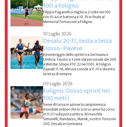
100 a Foligno
Filippo Paganelli si migliora 2 volte nei 100
con 10.46 in batteria e 10.35 in finale al
Memorial Tomassoni a Foligno.
10 Luglio 2026
Desalu 20.11, testa a testa
Dosso-Pavese
Il pomeriggio dello sprint tra Germania e
Umbria. Fausto a 3 cent dal personale dei 200
a Wetzlar (dopo il 10.22 nei 100). A Foligno
Zaynab 11.18, Alessia scende a 11.19 e diventa
la terza di sempre
09 Luglio 2026
Foligno: Dosso sprint nei
100 metri
Venerdì torna in azione la campionessa
mondiale indoor che lo scorso anno ha corso
in 11.07 sulla pista umbra. Al maschile
Simonelli, Randazzo, Marek, iscritto Tortu nei
200. Desalu in Germania