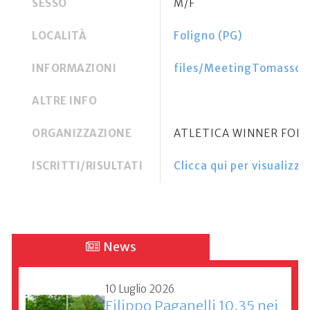
SESSO
M/F
LOCALITÀ
Foligno (PG)
INFORMAZIONI
files/MeetingTomassoni
ALTRE INFO
ORGANIZZAZIONE
ATLETICA WINNER FOL
ISCRITTI/RISULTATI
Clicca qui per visualizzar
News
10 Luglio 2026
Filippo Paganelli 10.35 nei