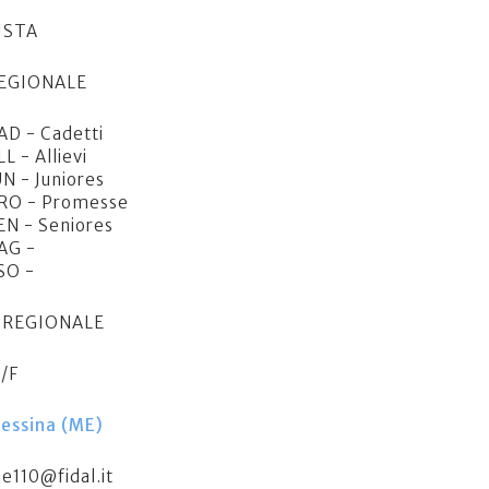
ISTA
EGIONALE
AD - Cadetti
LL - Allievi
UN - Juniores
RO - Promesse
EN - Seniores
AG -
SO -
.REGIONALE
/F
essina (ME)
e110@fidal.it