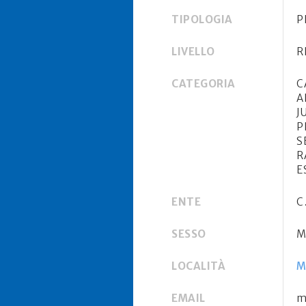
TIPOLOGIA
P
LIVELLO
R
CATEGORIA
C
A
J
P
S
R
E
ENTE
C
SESSO
M
LOCALITÀ
M
EMAIL
m