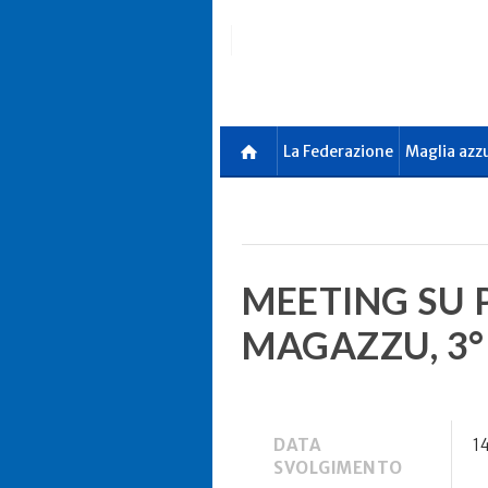
Skip
to
main
content
La Federazione
Maglia azz
MEETING SU P
MAGAZZU, 3°
DATA
1
SVOLGIMENTO