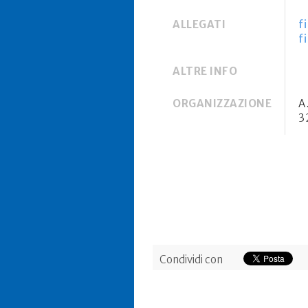
ALLEGATI
f
f
ALTRE INFO
ORGANIZZAZIONE
A
3
Condividi con