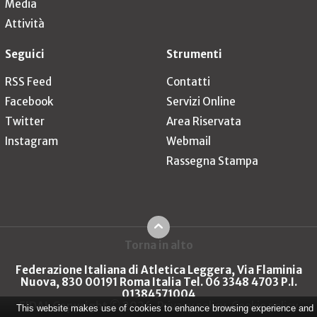
Media
Attività
Seguici
Strumenti
RSS Feed
Contatti
Facebook
Servizi Online
Twitter
Area Riservata
Instagram
Webmail
Rassegna Stampa
Torna in alto
Federazione Italiana di Atletica Leggera, Via Flaminia
Nuova, 830 00191 Roma Italia Tel. 06 3348 4703 P.I.
01384571004
FIDAL Copyright © 2026
Privacy policy
Cookie policy
This website makes use of cookies to enhance browsing experience and