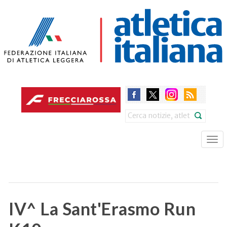
Skip
to
main
content
Search
Tog
nav
IV^ La Sant'Erasmo Run