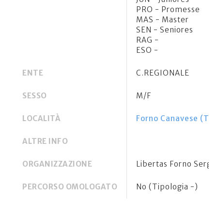
PRO - Promesse
MAS - Master
SEN - Seniores
RAG -
ESO -
ENTE
C.REGIONALE
SESSO
M/F
LOCALITÀ
Forno Canavese (TO
ALTRE INFO
ORGANIZZAZIONE
Libertas Forno Sergi
PERCORSO OMOLOGATO
No (Tipologia -)