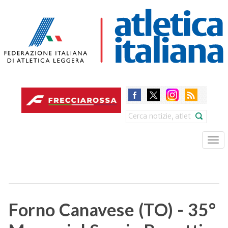
Skip
to
main
content
Search
Tog
nav
Forno Canavese (TO) - 35°