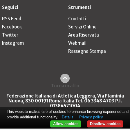
Seguici
Strumenti
RSS Feed
Contatti
Facebook
Servizi Online
Twitter
Area Riservata
Instagram
Webmail
Rassegna Stampa
Torna in alto
Federazione Italiana di Atletica Leggera, Via Flaminia
Nuova, 830 00191 Roma Italia Tel. 06 3348 4703 P.I.
01384571004
FIDAL Copyright © 2026
Privacy policy
Cookie policy
This website makes use of cookies to enhance browsing experience and
provide additional functionality.
Details
Privacy policy
Allow cookies
Disallow cookies