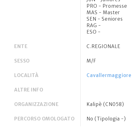
PRO - Promesse
MAS - Master
SEN - Seniores
RAG -
ESO -
ENTE
C.REGIONALE
SESSO
M/F
LOCALITÀ
Cavallermaggiore (
ALTRE INFO
ORGANIZZAZIONE
Kalipè (CN058)
PERCORSO OMOLOGATO
No (Tipologia -)