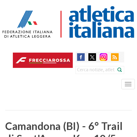
Skip
to
main
content
Search
Tog
nav
Camandona (BI) - 6° Trail