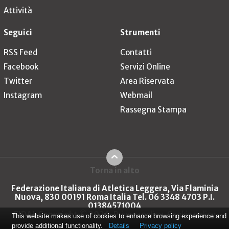
Attività
Seguici
Strumenti
RSS Feed
Contatti
Facebook
Servizi Online
Twitter
Area Riservata
Instagram
Webmail
Rassegna Stampa
Torna in alto
Federazione Italiana di Atletica Leggera, Via Flaminia
Nuova, 830 00191 Roma Italia Tel. 06 3348 4703 P.I.
01384571004
FIDAL Copyright © 2026
Privacy policy
Cookie policy
This website makes use of cookies to enhance browsing experience and
provide additional functionality.
Details
Privacy policy