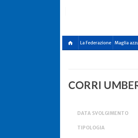
Skip
to
main
content
La Federazione
Maglia azz
CORRI UMBER
DATA SVOLGIMENTO
TIPOLOGIA