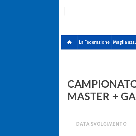
Skip
to
main
content
La Federazione
Maglia azz
CAMPIONATO 
MASTER + GA
DATA SVOLGIMENTO