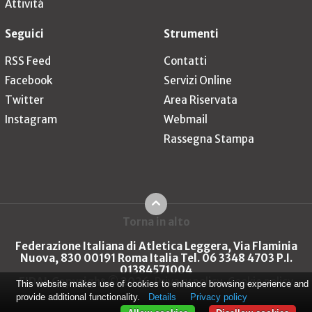
Attività
Seguici
Strumenti
RSS Feed
Contatti
Facebook
Servizi Online
Twitter
Area Riservata
Instagram
Webmail
Rassegna Stampa
Torna in alto
Federazione Italiana di Atletica Leggera, Via Flaminia
Nuova, 830 00191 Roma Italia Tel. 06 3348 4703 P.I.
01384571004
FIDAL Copyright © 2026
Privacy policy
Cookie policy
This website makes use of cookies to enhance browsing experience and
provide additional functionality.
Details
Privacy policy