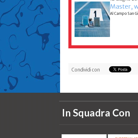
Master, w
Al Campo San Giu
Condividi con
In Squadra Con