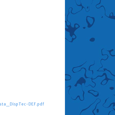
sta_DispTec-DEF.pdf