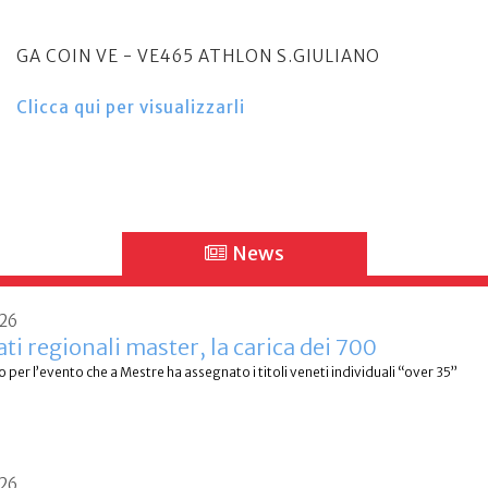
GA COIN VE - VE465 ATHLON S.GIULIANO
Clicca qui per visualizzarli
News
026
i regionali master, la carica dei 700
per l’evento che a Mestre ha assegnato i titoli veneti individuali “over 35”
026