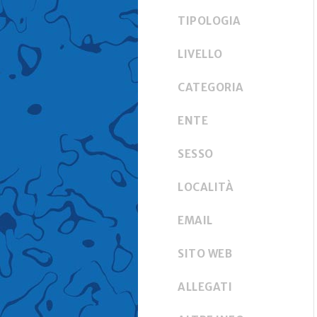
TIPOLOGIA
LIVELLO
CATEGORIA
ENTE
SESSO
LOCALITÀ
EMAIL
SITO WEB
ALLEGATI