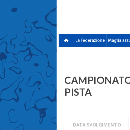
Skip
to
main
content
La Federazione
Maglia azz
CAMPIONATO 
PISTA
DATA SVOLGIMENTO