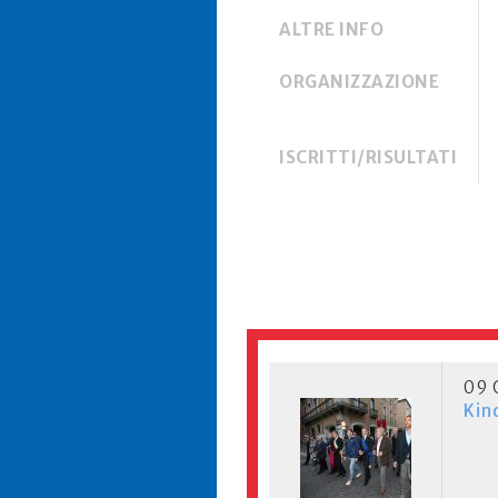
ALTRE INFO
ORGANIZZAZIONE
ISCRITTI/RISULTATI
09 
Kin