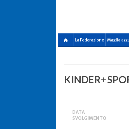
Skip
to
main
content
La Federazione
Maglia azz
KINDER+SPOR
DATA
SVOLGIMENTO