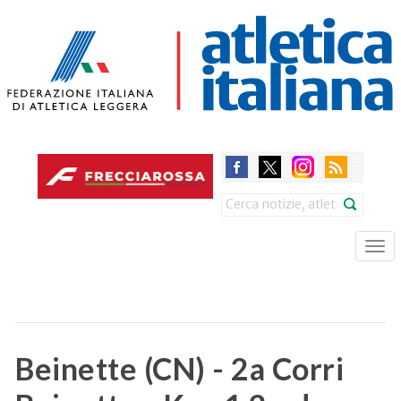
Skip
to
main
content
Search
Tog
nav
Beinette (CN) - 2a Corri