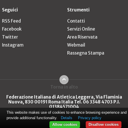
Seguici
Strumenti
RSS Feed
Contatti
Facebook
Servizi Online
Twitter
Area Riservata
Instagram
Webmail
Rassegna Stampa
Torna in alto
Federazione Italiana di Atletica Leggera, Via Flaminia
Nuova, 830 00191 Roma Italia Tel. 06 3348 4703 P.I.
01384571004
FIDAL Copyright © 2026
Privacy policy
Cookie policy
This website makes use of cookies to enhance browsing experience and
provide additional functionality.
Details
Privacy policy
Allow cookies
Disallow cookies