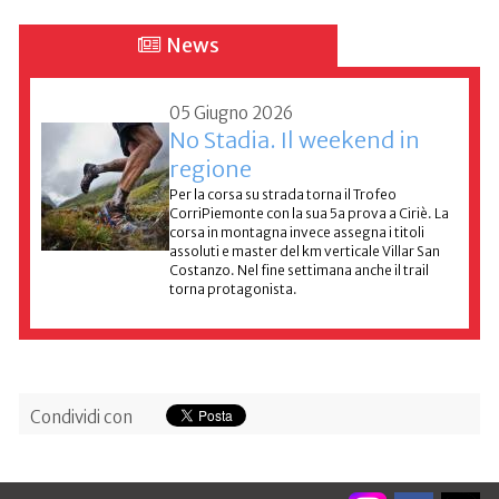
News
05 Giugno 2026
No Stadia. Il weekend in
regione
Per la corsa su strada torna il Trofeo
CorriPiemonte con la sua 5a prova a Ciriè. La
corsa in montagna invece assegna i titoli
assoluti e master del km verticale Villar San
Costanzo. Nel fine settimana anche il trail
torna protagonista.
Condividi con