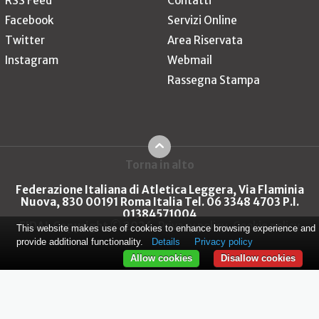
RSS Feed
Contatti
Facebook
Servizi Online
Twitter
Area Riservata
Instagram
Webmail
Rassegna Stampa
Torna in alto
Federazione Italiana di Atletica Leggera, Via Flaminia
Nuova, 830 00191 Roma Italia Tel. 06 3348 4703 P.I.
01384571004
FIDAL Copyright © 2026
Privacy policy
Cookie policy
This website makes use of cookies to enhance browsing experience and
provide additional functionality.
Details
Privacy policy
Allow cookies
Disallow cookies