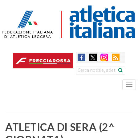
Skip
to
main
content
Search
Tog
nav
ATLETICA DI SERA (2^