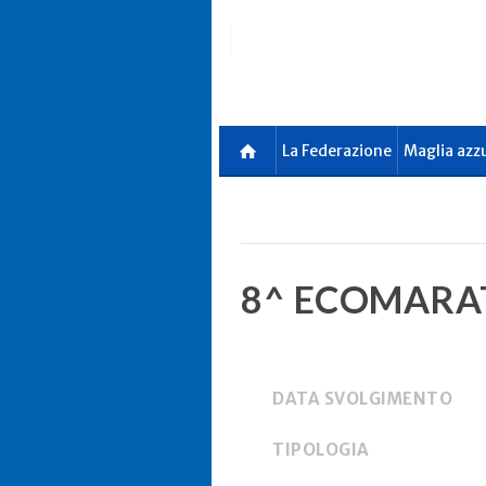
Skip
to
main
content
La Federazione
Maglia azz
8^ ECOMARA
DATA SVOLGIMENTO
TIPOLOGIA