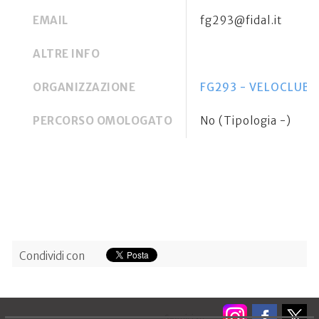
EMAIL
fg293@fidal.it
ALTRE INFO
ORGANIZZAZIONE
FG293 - VELOCLUB 
PERCORSO OMOLOGATO
No (Tipologia -)
Condividi con
Seguici su: