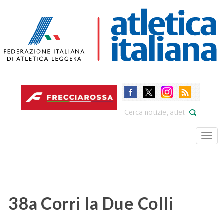
Skip
to
main
content
Search
Tog
nav
38a Corri la Due Colli